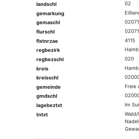
02
landschl
Eißen
gemarkung
02071
gemaschl
02071
flurschl
4115
flstnrzae
Hamb
regbezirk
020
regbezschl
Hamb
kreis
0200
kreisschl
Freie
gemeinde
0200
gmdschl
Im Su
lagebeztxt
Wald/
tntxt
Nadel
Gewae