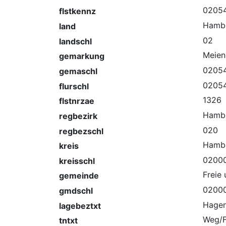
02054
flstkennz
Hamb
land
02
landschl
Meien
gemarkung
0205
gemaschl
02054
flurschl
1326
flstnrzae
Hamb
regbezirk
020
regbezschl
Hamb
kreis
0200
kreisschl
Freie
gemeinde
0200
gmdschl
Hagen
lagebeztxt
Weg/F
tntxt