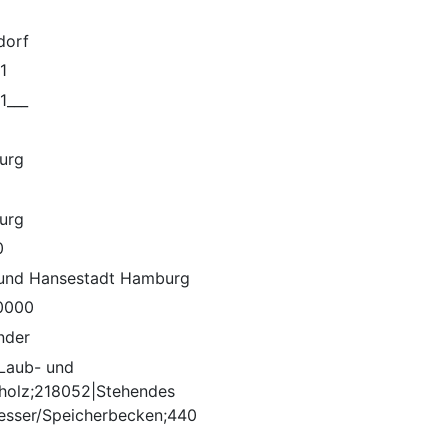
dorf
1
1___
urg
urg
0
 und Hansestadt Hamburg
0000
nder
Laub- und
holz;218052|Stehendes
sser/Speicherbecken;440