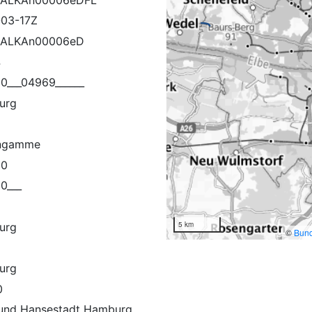
03-17Z
ALKAn00006eD
4
0___04969______
urg
ngamme
10
0___
5 km
urg
©
Bund
urg
0
 und Hansestadt Hamburg