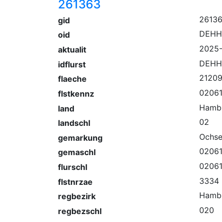
261363
2613
gid
DEHH
oid
2025
aktualit
DEHH
idflurst
2120
flaeche
02061
flstkennz
Hamb
land
02
landschl
Ochse
gemarkung
02061
gemaschl
02061
flurschl
3334
flstnrzae
Hamb
regbezirk
020
regbezschl