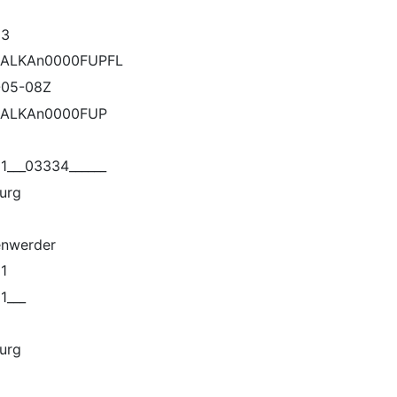
63
ALKAn0000FUPFL
-05-08Z
ALKAn0000FUP
9
1___03334______
urg
nwerder
1
1___
urg