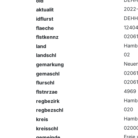
oid
2022-
aktualit
DEHH
idflurst
1240
flaeche
02061
flstkennz
Hamb
land
02
landschl
Neue
gemarkung
0206
gemaschl
02061
flurschl
4969
flstnrzae
Hamb
regbezirk
020
regbezschl
Hamb
kreis
0200
kreisschl
Freie
gemeinde