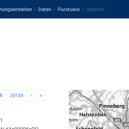
tungseinheiten
Daten
Flurstueck
Objekte
8
26139
›
»
1
ALKAn00006eDFL