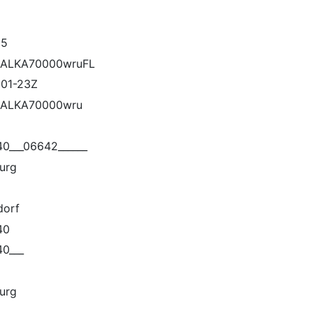
65
ALKA70000wruFL
01-23Z
ALKA70000wru
1
0___06642______
urg
dorf
40
0___
urg