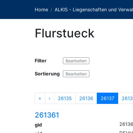
Home
ALKIS - Liegenschaften und Verwal
Flurstueck
Filter
Bearbeiten
Sortierung
Bearbeiten
«
‹
26135
26136
26137
2613
261361
26136
gid
DEHH