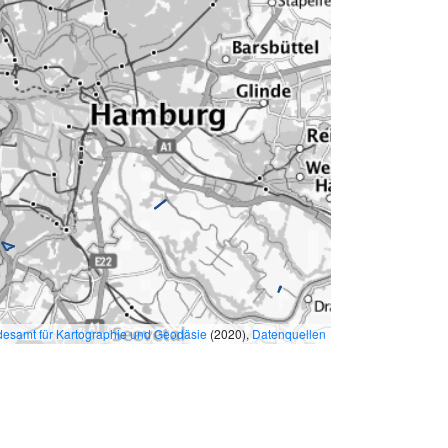
esamt für Kartographie und Geodäsie
(2020),
Datenquellen