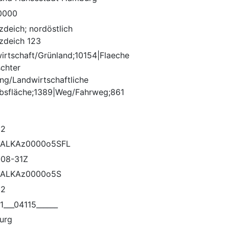
0000
zdeich; nordöstlich
tzdeich 123
irtschaft/Grünland;10154|Flaeche
chter
ng/Landwirtschaftliche
ebsfläche;1389|Weg/Fahrweg;861
62
ALKAz0000o5SFL
08-31Z
ALKAz0000o5S
92
1___04115______
urg