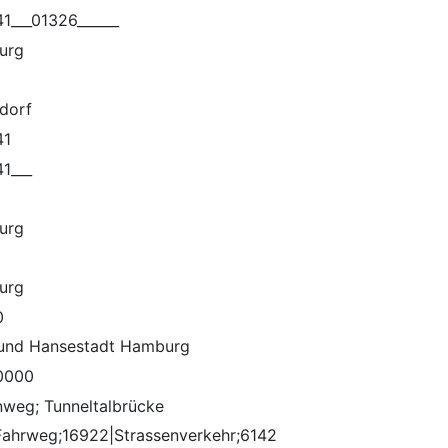
1___01326______
urg
dorf
41
1___
urg
urg
0
 und Hansestadt Hamburg
0000
weg; Tunneltalbrücke
ahrweg;16922|Strassenverkehr;6142