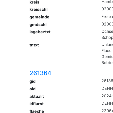
Hamb
kreis
0200
kreisschl
Freie
gemeinde
0200
gmdschl
Ochse
lagebeztxt
Schöp
Unlan
tntxt
Flaec
Gemis
Betri
261364
2613
gid
DEHH
oid
2024-
aktualit
DEHH
idflurst
2306
flaeche