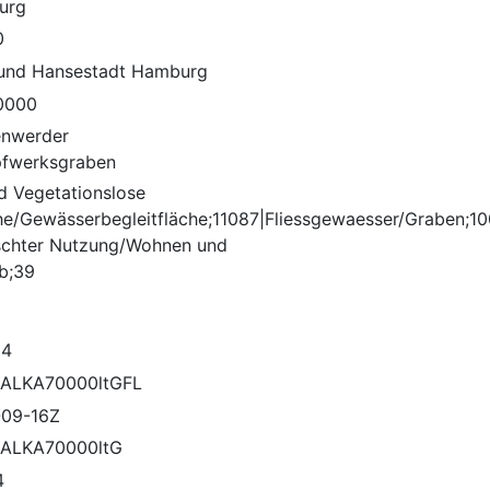
urg
0
 und Hansestadt Hamburg
0000
nwerder
fwerksgraben
d Vegetationslose
he/Gewässerbegleitfläche;11087|Fliessgewaesser/Graben;1
chter Nutzung/Wohnen und
eb;39
64
ALKA70000ltGFL
09-16Z
ALKA70000ltG
4