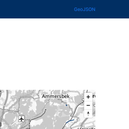
GeoJSON