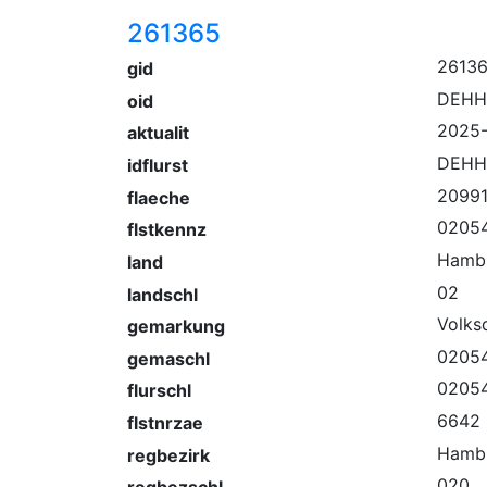
261365
2613
gid
DEHH
oid
2025-
aktualit
DEHH
idflurst
2099
flaeche
02054
flstkennz
Hamb
land
02
landschl
Volks
gemarkung
0205
gemaschl
02054
flurschl
6642
flstnrzae
Hamb
regbezirk
020