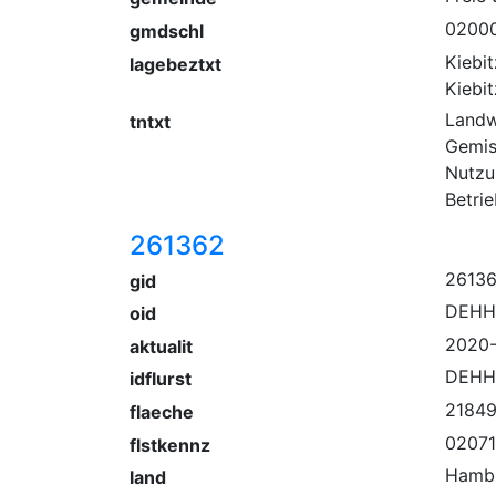
0200
gmdschl
Kiebit
lagebeztxt
Kiebi
Landw
tntxt
Gemis
Nutzu
Betri
261362
2613
gid
DEHH
oid
2020-
aktualit
DEHH
idflurst
2184
flaeche
02071
flstkennz
Hamb
land