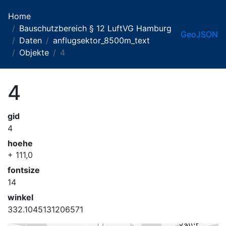
Home
Bauschutzbereich § 12 LuftVG Hamburg
GeoJSON
Daten
anflugsektor_8500m_text
Objekte
4
4
gid
4
hoehe
+ 111,0
fontsize
14
winkel
332.1045131206571