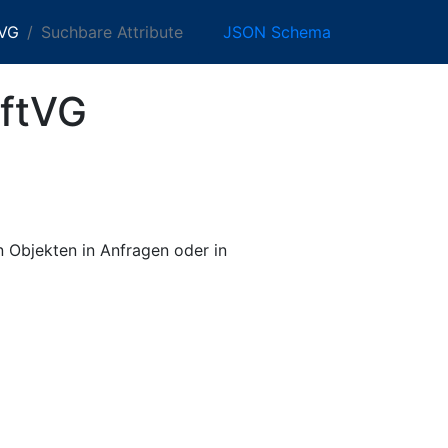
tVG
Suchbare Attribute
JSON Schema
uftVG
on Objekten in Anfragen oder in