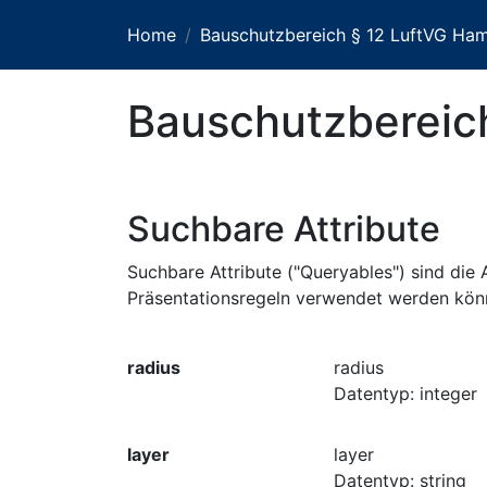
Home
Bauschutzbereich § 12 LuftVG Ha
Bauschutzbereic
Suchbare Attribute
Suchbare Attribute ("Queryables") sind die A
Präsentationsregeln verwendet werden kön
radius
radius
Datentyp: integer
layer
layer
Datentyp: string