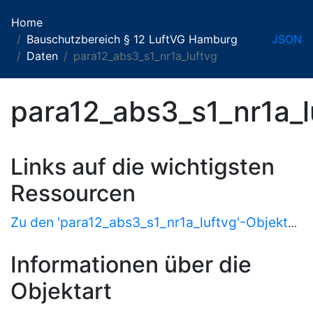
Home
Bauschutzbereich § 12 LuftVG Hamburg
JSON
Daten
para12_abs3_s1_nr1a_luftvg
para12_abs3_s1_nr1a_l
Links auf die wichtigsten
Ressourcen
Zu den 'para12_abs3_s1_nr1a_luftvg'-Objekten als HTML
Informationen über die
Objektart