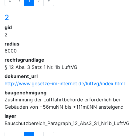
«
‹
1
›
»
2
gid
2
radius
6000
rechtsgrundlage
§ 12 Abs. 3 Satz 1 Nr. 1b LuftVG
dokument_url
http://www.gesetze-im-internet.de/luftvg/index.html
baugenehmigung
Zustimmung der Luftfahrtbehörde erforderlich bei
Gebäuden von +56müNN bis +111müNN ansteigend
layer
Bauschutzbereich_Paragraph_12_Abs3_S1_Nr1b_LuftVG