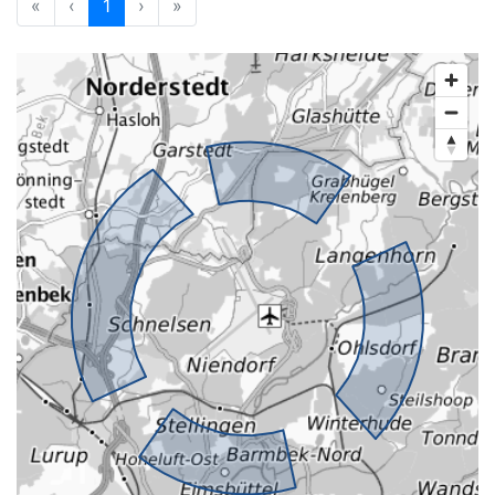
«
‹
1
›
»