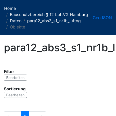
Home
Bauschutzbereich § 12 LuftVG Hamburg
GeoJSON
Daten
para12_abs3_s1_nr1b_luftvg
Objekte
para12_abs3_s1_nr1b_l
Filter
Bearbeiten
Sortierung
Bearbeiten