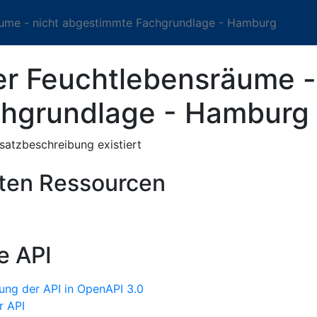
äume - nicht abgestimmte Fachgrundlage - Hamburg
r Feuchtlebensräume -
hgrundlage - Hamburg
nsatzbeschreibung existiert
sten Ressourcen
e API
ung der API in OpenAPI 3.0
r API