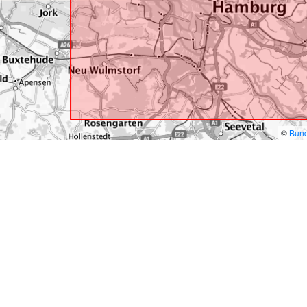
©
Bund