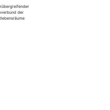
rübergreifender
pverbund der
tlebensräume