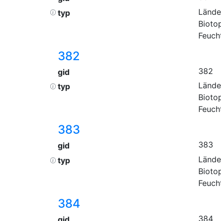
Lände
typ
Bioto
Feuch
382
382
gid
Lände
typ
Bioto
Feuch
383
383
gid
Lände
typ
Bioto
Feuch
384
384
gid