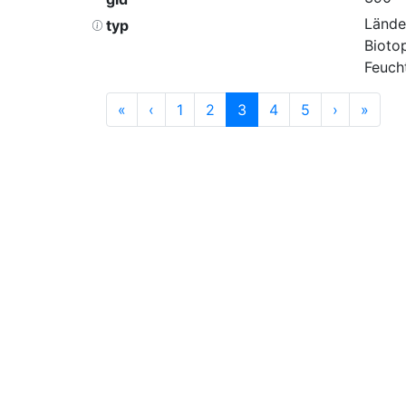
Lände
typ
Bioto
Feuch
«
‹
1
2
3
4
5
›
»