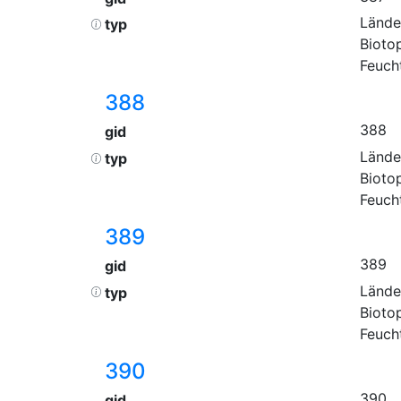
Lände
typ
Bioto
Feuch
388
388
gid
Lände
typ
Bioto
Feuch
389
389
gid
Lände
typ
Bioto
Feuch
390
390
gid