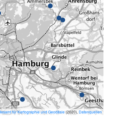
esamt für Kartographie und Geodäsie
(2020),
Datenquellen