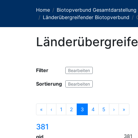
Home
Biotopverbund Gesamtdarstellung
Länderübergreifender Biotopverbund
Länderübergreif
Filter
Bearbeiten
Sortierung
Bearbeiten
«
‹
1
2
3
4
5
›
»
381
381
gid