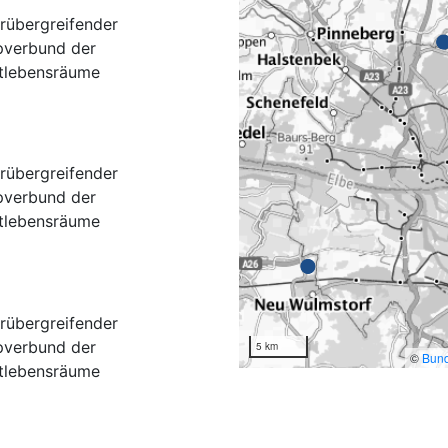
rübergreifender
pverbund der
tlebensräume
rübergreifender
pverbund der
tlebensräume
rübergreifender
pverbund der
5 km
©
Bund
tlebensräume