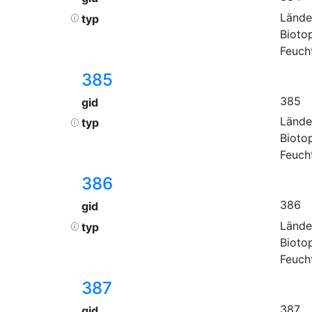
Lände
typ
Bioto
Feuch
385
385
gid
Lände
typ
Bioto
Feuch
386
386
gid
Lände
typ
Bioto
Feuch
387
387
gid