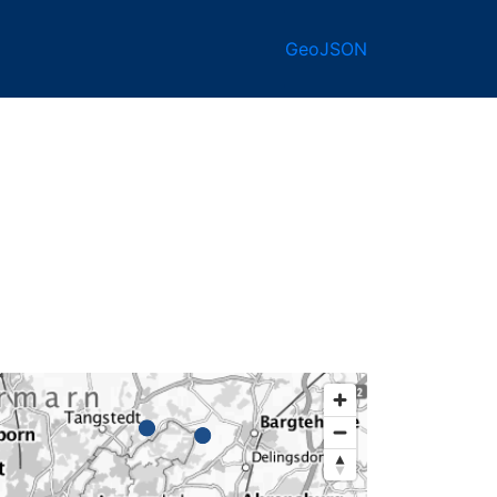
GeoJSON