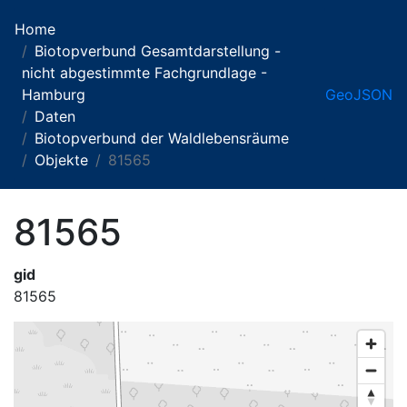
Home
Biotopverbund Gesamtdarstellung -
nicht abgestimmte Fachgrundlage -
Hamburg
GeoJSON
Daten
Biotopverbund der Waldlebensräume
Objekte
81565
81565
gid
81565