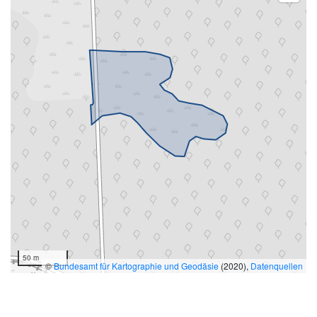
50 m
©
Bundesamt für Kartographie und Geodäsie
(2020),
Datenquellen