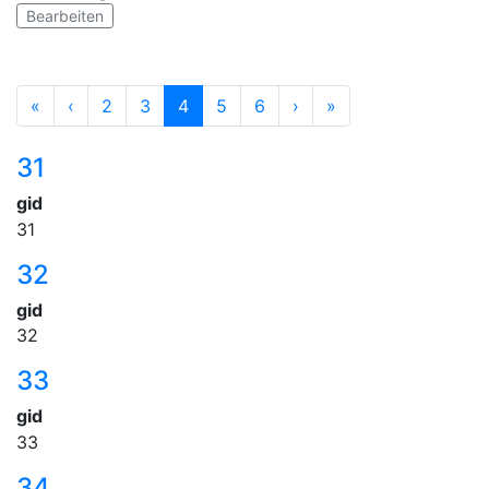
Bearbeiten
«
‹
2
3
4
5
6
›
»
31
gid
31
32
gid
32
33
gid
33
34