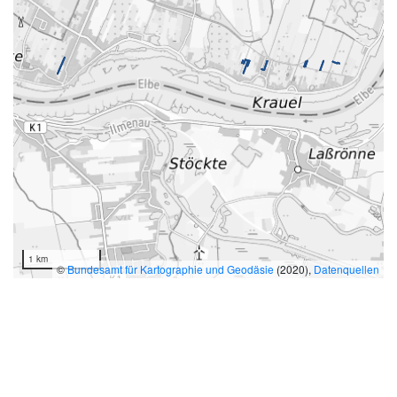
1 km
©
Bundesamt für Kartographie und Geodäsie
(2020),
Datenquellen