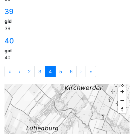
39
gid
39
40
gid
40
«
‹
2
3
4
5
6
›
»