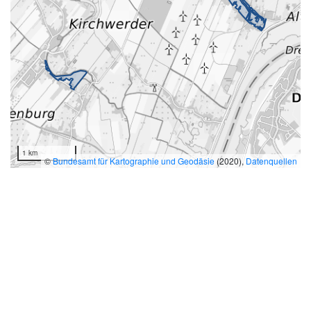
1 km
©
Bundesamt für Kartographie und Geodäsie
(2020),
Datenquellen