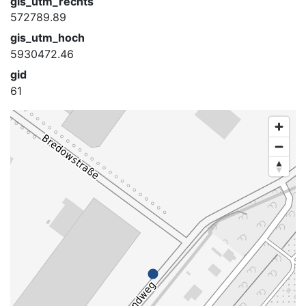
gis_utm_rechts
572789.89
gis_utm_hoch
5930472.46
gid
61