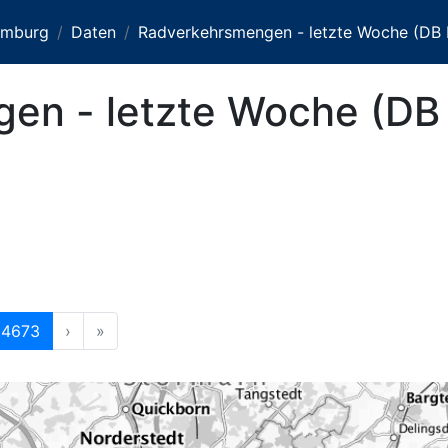
amburg
Daten
Radverkehrsmengen - letzte Woche (DB
en - letzte Woche (DB
4673
›
»