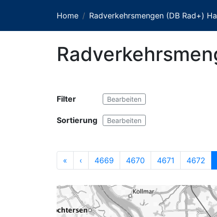
Home
Radverkehrsmengen (DB Rad+) H
Radverkehrsmeng
Filter
Bearbeiten
Sortierung
Bearbeiten
«
‹
4669
4670
4671
4672