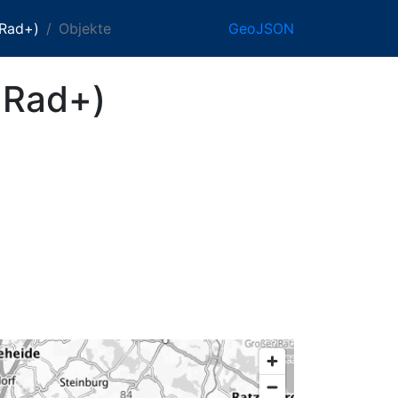
 Rad+)
Objekte
GeoJSON
 Rad+)