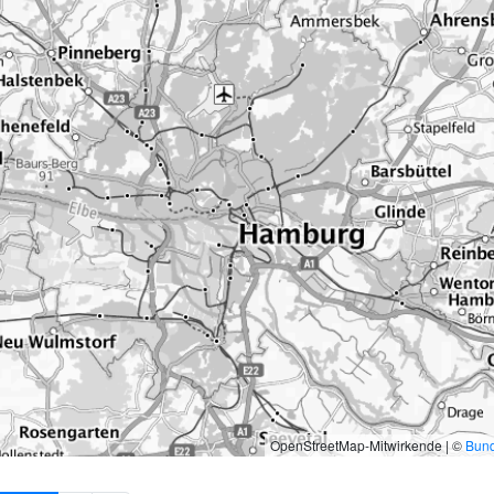
OpenStreetMap-Mitwirkende | ©
Bund