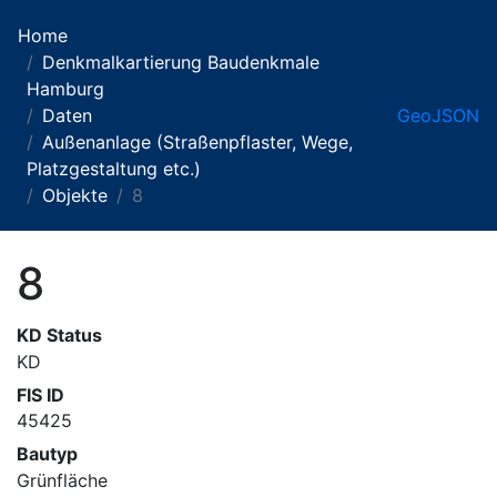
Home
Denkmalkartierung Baudenkmale
Hamburg
Daten
GeoJSON
Außenanlage (Straßenpflaster, Wege,
Platzgestaltung etc.)
Objekte
8
8
KD Status
KD
FIS ID
45425
Bautyp
Grünfläche