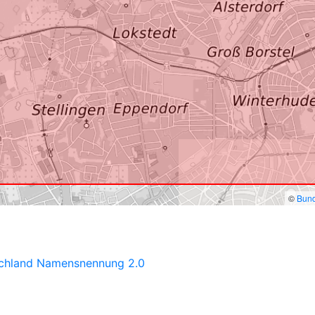
©
Bund
schland Namensnennung 2.0