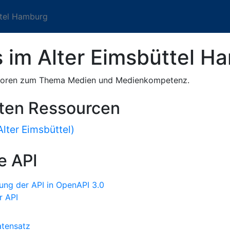
ttel Hamburg
s im Alter Eimsbüttel H
enioren zum Thema Medien und Medienkompetenz.
sten Ressourcen
lter Eimsbüttel)
e API
ung der API in OpenAPI 3.0
r API
tensatz