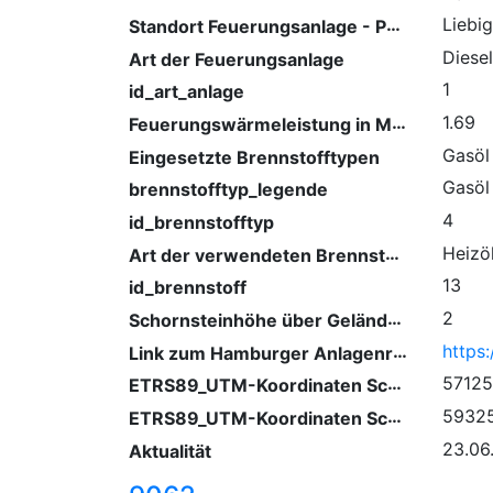
Standort Feuerungsanlage - PLZ/ Ort
Liebi
Diese
Art der Feuerungsanlage
1
id_art_anlage
Feuerungswärmeleistung in Megawatt
1.69
Gasöl
Eingesetzte Brennstofftypen
Gasöl
brennstofftyp_legende
4
id_brennstofftyp
Art der verwendeten Brennstoffe
Heizö
13
id_brennstoff
Schornsteinhöhe über Gelände (m)
2
Link zum Hamburger Anlagenregister
ETRS89_UTM-Koordinaten Schornstein (Ostwert)
5712
ETRS89_UTM-Koordinaten Schornstein (Nordwert)
5932
23.06
Aktualität