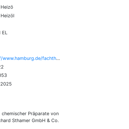
 Heizö
 Heizöl
l EL
https://www.hamburg.de/fachthemen/15025250/44bimschv/
22
053
.2025
k chemischer Präparate von
ichard Sthamer GmbH & Co.