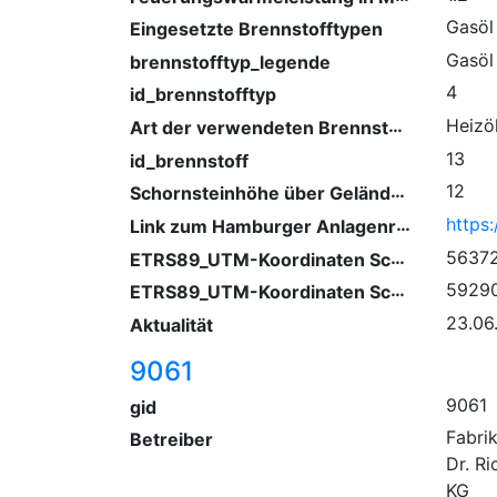
Gasöl
Eingesetzte Brennstofftypen
Gasöl
brennstofftyp_legende
4
id_brennstofftyp
Art der verwendeten Brennstoffe
Heizö
13
id_brennstoff
Schornsteinhöhe über Gelände (m)
12
Link zum Hamburger Anlagenregister
ETRS89_UTM-Koordinaten Schornstein (Ostwert)
5637
ETRS89_UTM-Koordinaten Schornstein (Nordwert)
5929
23.06
Aktualität
9061
9061
gid
Fabri
Betreiber
Dr. R
KG