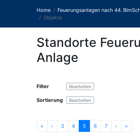
Home
Feuerungsanlagen nach 44. BImS
Objekte
Standorte Feueru
Anlage
Filter
Bearbeiten
Sortierung
Bearbeiten
«
‹
3
4
5
6
7
›
»