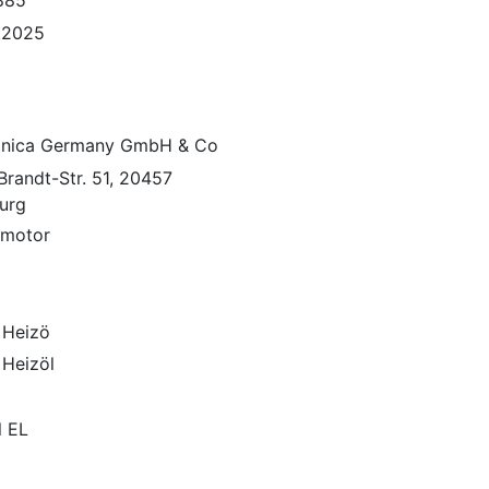
885
.2025
onica Germany GmbH & Co
Brandt-Str. 51, 20457
urg
lmotor
 Heizö
 Heizöl
l EL