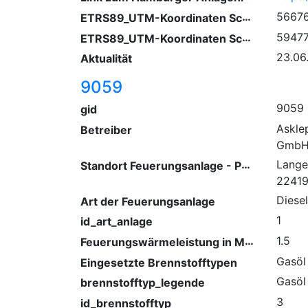
ETRS89_UTM-Koordinaten Schornstein (Ostwert)
5667
ETRS89_UTM-Koordinaten Schornstein (Nordwert)
5947
23.06
Aktualität
9059
9059
gid
Askle
Betreiber
GmbH 
Standort Feuerungsanlage - PLZ/ Ort
Lange
2241
Diese
Art der Feuerungsanlage
1
id_art_anlage
Feuerungswärmeleistung in Megawatt
1.5
Gasöl
Eingesetzte Brennstofftypen
Gasöl
brennstofftyp_legende
3
id_brennstofftyp