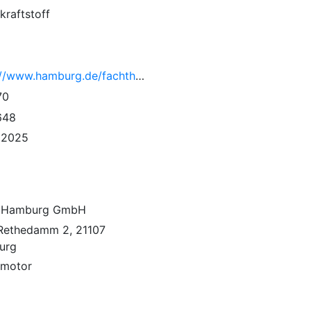
kraftstoff
https://www.hamburg.de/fachthemen/15025250/44bimschv/
70
648
.2025
 Hamburg GmbH
 Rethedamm 2, 21107
urg
lmotor