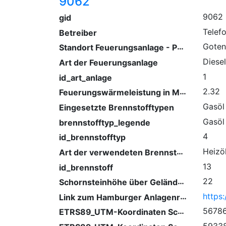
9062
9062
gid
Telef
Betreiber
Standort Feuerungsanlage - PLZ/ Ort
Goten
Diese
Art der Feuerungsanlage
1
id_art_anlage
Feuerungswärmeleistung in Megawatt
2.32
Gasöl
Eingesetzte Brennstofftypen
Gasöl
brennstofftyp_legende
4
id_brennstofftyp
Art der verwendeten Brennstoffe
Heizö
13
id_brennstoff
Schornsteinhöhe über Gelände (m)
22
Link zum Hamburger Anlagenregister
ETRS89_UTM-Koordinaten Schornstein (Ostwert)
5678