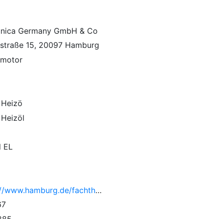
onica Germany GmbH & Co
straße 15, 20097 Hamburg
lmotor
 Heizö
 Heizöl
l EL
https://www.hamburg.de/fachthemen/15025250/44bimschv/
67