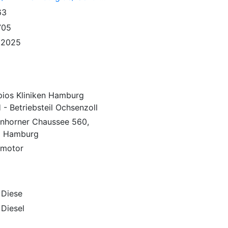
63
705
.2025
pios Kliniken Hamburg
- Betriebsteil Ochsenzoll
nhorner Chaussee 560,
9 Hamburg
lmotor
 Diese
 Diesel