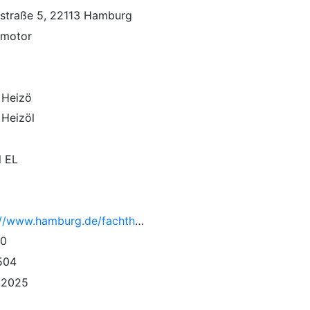
gstraße 5, 22113 Hamburg
lmotor
 Heizö
 Heizöl
l EL
https://www.hamburg.de/fachthemen/15025250/44bimschv/
50
504
.2025