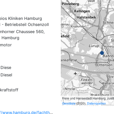
pios Kliniken Hamburg
- Betriebsteil Ochsenzoll
nhorner Chaussee 560,
9 Hamburg
lmotor
 Diese
 Diesel
kraftstoff
Freie und Hansestadt Hamburg, zust
3 km
Geodäsie
(2020),
Datenquellen
https://www.hamburg.de/fachthemen/15025250/44bimschv/