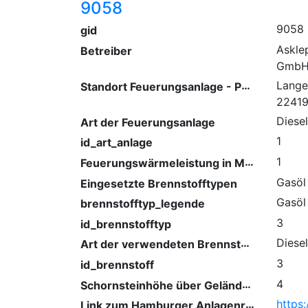
9058
9058
gid
Askle
Betreiber
GmbH 
Standort Feuerungsanlage - PLZ/ Ort
Lange
2241
Diese
Art der Feuerungsanlage
1
id_art_anlage
Feuerungswärmeleistung in Megawatt
1
Gasöl
Eingesetzte Brennstofftypen
Gasöl
brennstofftyp_legende
3
id_brennstofftyp
Art der verwendeten Brennstoffe
Diesel
3
id_brennstoff
Schornsteinhöhe über Gelände (m)
4
Link zum Hamburger Anlagenregister