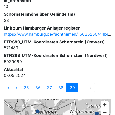
id_brennstoff
10
Schornsteinhöhe über Gelände (m)
33
Link zum Hamburger Anlagenregister
https://www.hamburg.de/fachthemen/15025250/44bimschv/
ETRS89_UTM-Koordinaten Schornstein (Ostwert)
571483
ETRS89_UTM-Koordinaten Schornstein (Nordwert)
5939069
Aktualität
07.05.2024
«
‹
35
36
37
38
39
›
»