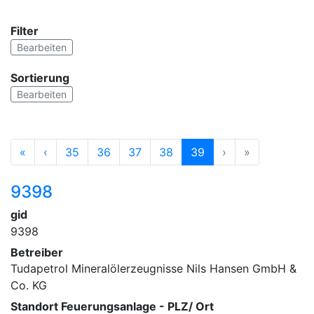
Filter
Bearbeiten
Sortierung
Bearbeiten
«
‹
35
36
37
38
39
›
»
9398
gid
9398
Betreiber
Tudapetrol Mineralölerzeugnisse Nils Hansen GmbH &
Co. KG
Standort Feuerungsanlage - PLZ/ Ort