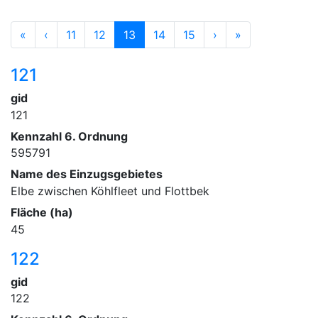
«
‹
11
12
13
14
15
›
»
121
gid
121
Kennzahl 6. Ordnung
595791
Name des Einzugsgebietes
Elbe zwischen Köhlfleet und Flottbek
Fläche (ha)
45
122
gid
122