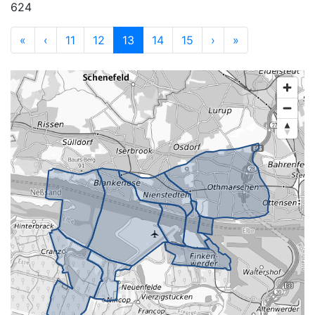
624
«
‹
11
12
13
14
15
›
»