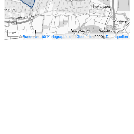
3 km
©
Bundesamt für Kartographie und Geodäsie
(2020),
Datenquellen