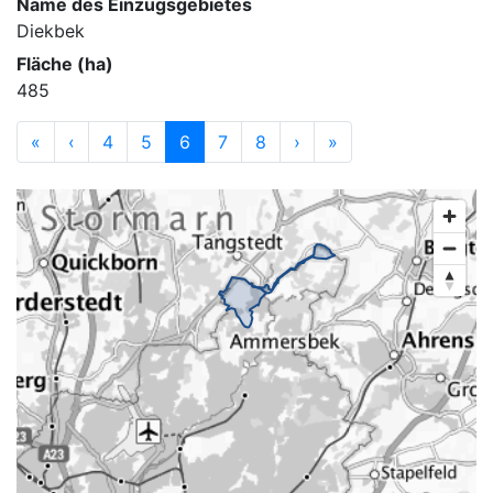
Name des Einzugsgebietes
Diekbek
Fläche (ha)
485
«
‹
4
5
6
7
8
›
»