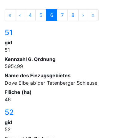
«
‹
4
5
6
7
8
›
»
51
gid
51
Kennzahl 6. Ordnung
595499
Name des Einzugsgebietes
Dove Elbe ab der Tatenberger Schleuse
Fläche (ha)
46
52
gid
52