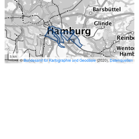
5 km
©
Bundesamt für Kartographie und Geodäsie
(2020),
Datenquellen