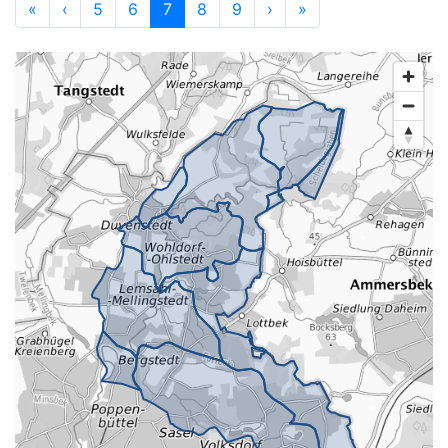
«
‹
5
6
7
8
9
›
»