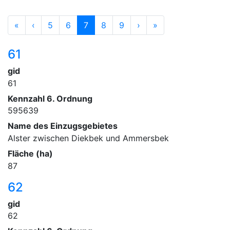
«
‹
5
6
7
8
9
›
»
61
gid
61
Kennzahl 6. Ordnung
595639
Name des Einzugsgebietes
Alster zwischen Diekbek und Ammersbek
Fläche (ha)
87
62
gid
62