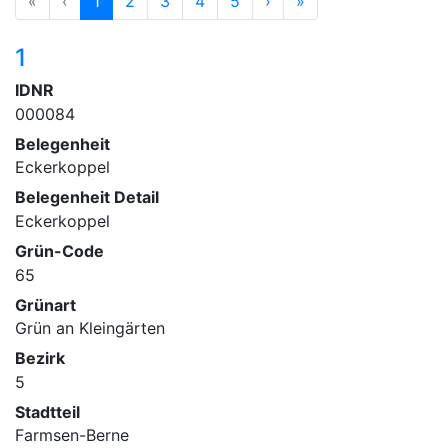
«
‹
1
2
3
4
5
›
»
1
IDNR
000084
Belegenheit
Eckerkoppel
Belegenheit Detail
Eckerkoppel
Grün-Code
65
Grünart
Grün an Kleingärten
Bezirk
5
Stadtteil
Farmsen-Berne