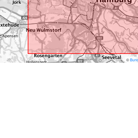
©
Bund