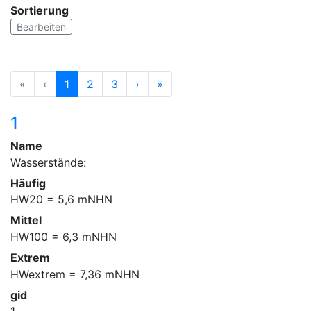
Sortierung
Bearbeiten
«
‹
1
2
3
›
»
1
Name
Wasserstände:
Häufig
HW20 = 5,6 mNHN
Mittel
HW100 = 6,3 mNHN
Extrem
HWextrem = 7,36 mNHN
gid