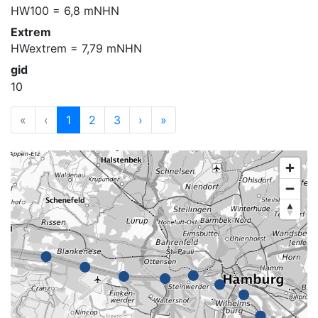
HW100 = 6,8 mNHN
Extrem
HWextrem = 7,79 mNHN
gid
10
«
‹
1
2
3
›
»