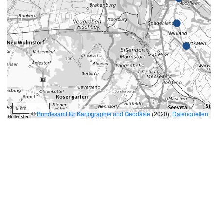
5 km
©
Bundesamt für Kartographie und Geodäsie
(2020),
Datenquellen