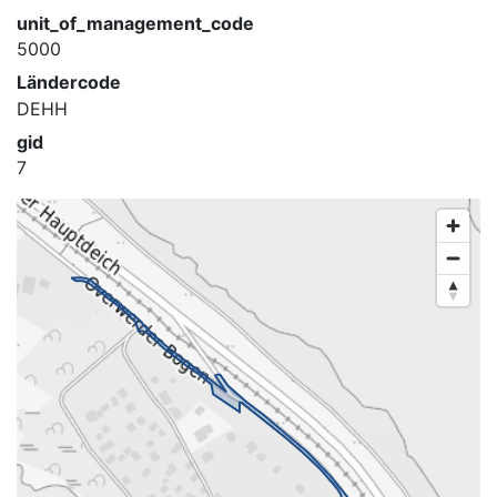
unit_of_management_code
5000
Ländercode
DEHH
gid
7