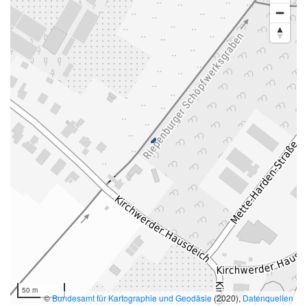
50 m
©
Bundesamt für Kartographie und Geodäsie
(2020),
Datenquellen