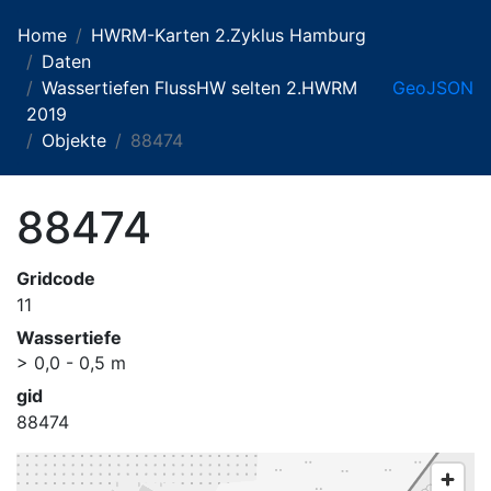
Home
HWRM-Karten 2.Zyklus Hamburg
Daten
Wassertiefen FlussHW selten 2.HWRM
GeoJSON
2019
Objekte
88474
88474
Gridcode
11
Wassertiefe
> 0,0 - 0,5 m
gid
88474