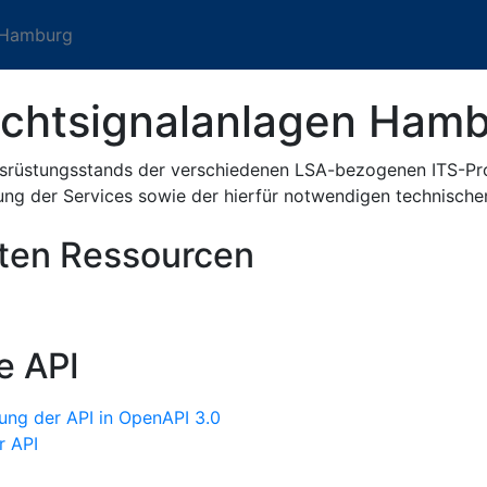
n Hamburg
ichtsignalanlagen Ham
usrüstungsstands der verschiedenen LSA-bezogenen ITS-Proj
ung der Services sowie der hierfür notwendigen technisch
sten Ressourcen
e API
ung der API in OpenAPI 3.0
r API