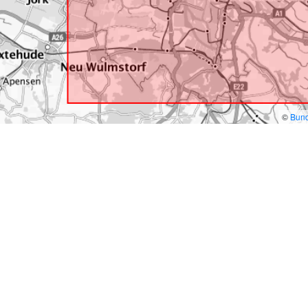
©
Bund