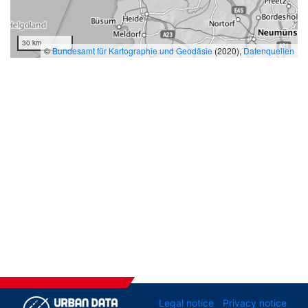
30 km
©
Bundesamt für Kartographie und Geodäsie
(2020),
Datenquellen
Legal notice
Privacy notice