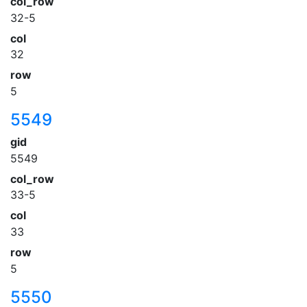
col_row
32-5
col
32
row
5
5549
gid
5549
col_row
33-5
col
33
row
5
5550