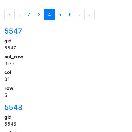
«
‹
2
3
4
5
6
›
»
5547
gid
5547
col_row
31-5
col
31
row
5
5548
gid
5548