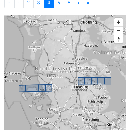
«
‹
2
3
4
5
6
›
»