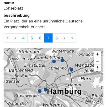
name
Lohseplatz
beschreibung
Ein Platz, der an eine unrühmliche Deutsche
Vergangenheit erinnert.
«
‹
4
5
6
7
8
›
»