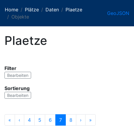
Home
Plätze
Daten
Plaetze
GeoJSON
Objekte
Plaetze
Filter
Bearbeiten
Sortierung
Bearbeiten
«
‹
4
5
6
7
8
›
»