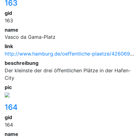
163
gid
163
name
Vasco da Gama-Platz
link
http://www.hamburg.de/oeffentliche-plaetze/4260696/vasco-da-gama-platz.html
beschreibung
Der kleinste der drei öffentlichen Plätze in der Hafen-
City
pic
164
gid
164
name