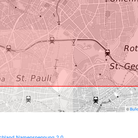
©
Bund
schland Namensnennung 2.0