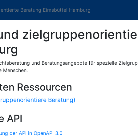
ientierte Beratung Eimsbüttel Hamburg
nd zielgruppenorientie
urg
echtsberatung und Beratungsangebote für spezielle Zielgr
ge Menschen.
sten Ressourcen
ruppenorientiere Beratung)
e API
ung der API in OpenAPI 3.0