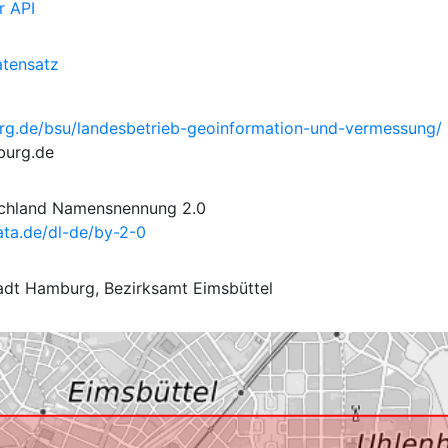
r API
tensatz
rg.de/bsu/landesbetrieb-geoinformation-und-vermessung/
burg.de
schland Namensnennung 2.0
ta.de/dl-de/by-2-0
adt Hamburg, Bezirksamt Eimsbüttel