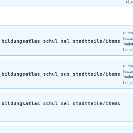
ul_s
retrie
featur
_bildungsatlas_schul_sel_stadtteile
/items
'regi
hul_se
retrie
featur
_bildungsatlas_schul_sus_stadtteile
/items
'regi
hul_s
_bildungsatlas_schul_sel_stadtteile
/items