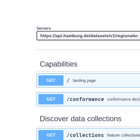
Servers
Capabilities
/
GET
landing page
/conformance
GET
conformance decla
Discover data collections
/collections
GET
feature collection