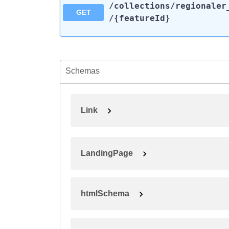
/collections
/regionaler
GET
/{featureId}
Schemas
Link
LandingPage
htmlSchema