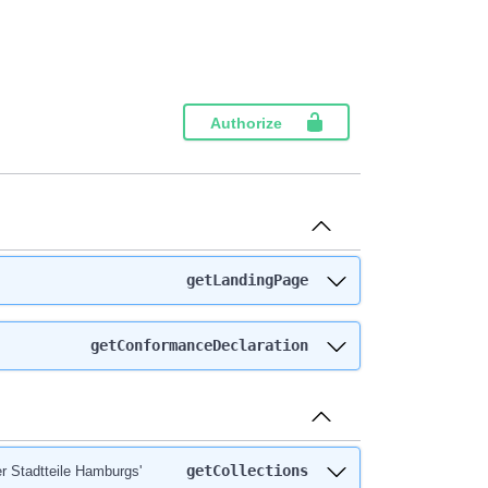
Authorize
getLandingPage
getConformanceDeclaration
getCollections
er Stadtteile Hamburgs'