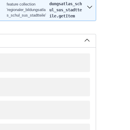
dungsatlas_sch
feature collection
'regionaler_bildungsatla
ul_sus_stadtte
s_schul_sus_stadtteile'
ile.getItem