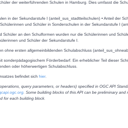
Schüler der weiterführenden Schulen in Hamburg. Dies umfasst die Sc
hulen in der Sekundarstufe I (anteil_sus_stadtteilschulen) • Anteil der 
r Schülerinnen und Schüler in Sonderschulen in der Sekundarstufe I (a
d Schüler an den Schulformen wurden nur die Schülerinnen und Schüler
hülerinnen und Schüler der Sekundarstufe I.
nen ohne ersten allgemeinbildenden Schulabschluss (anteil_sus_ohnea
t sonderpädagogischem Förderbedarf. Ein erheblicher Teil dieser Schül
denden oder höherwertigen Schulabschluss.
ensatzes befindet sich
hier
.
., operations, query parameters, or headers) specified in OGC API Stand
ogcapi.ogc.org
. Some building blocks of this API can be preliminary and
d for each building block.