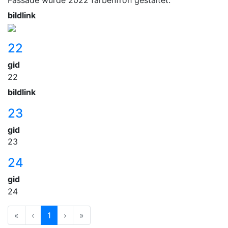
bildlink
22
gid
22
bildlink
23
gid
23
24
gid
24
«
‹
1
›
»