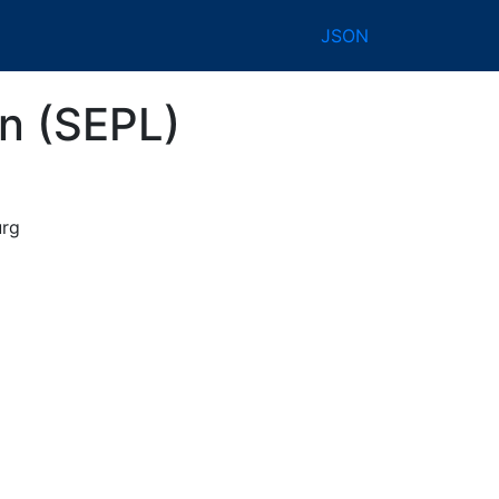
JSON
n (SEPL)
urg