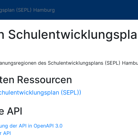
ngsplan (SEPL) Hamburg
n Schulentwicklungspla
lanungsregionen des Schulentwicklungsplans (SEPL) Hamb
sten Ressourcen
chulentwicklungsplan (SEPL))
e API
ung der API in OpenAPI 3.0
r API