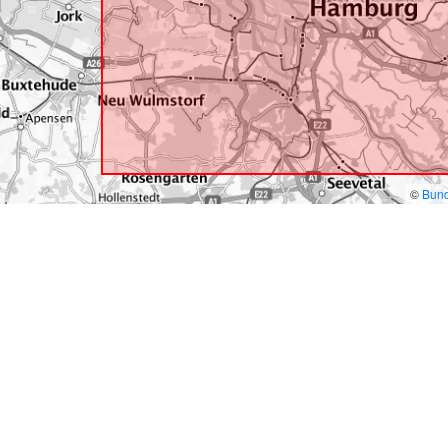
©
Bund