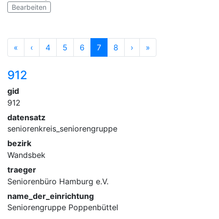
Bearbeiten
«
‹
4
5
6
7
8
›
»
912
gid
912
datensatz
seniorenkreis_seniorengruppe
bezirk
Wandsbek
traeger
Seniorenbüro Hamburg e.V.
name_der_einrichtung
Seniorengruppe Poppenbüttel