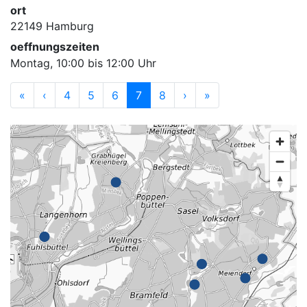
ort
22149 Hamburg
oeffnungszeiten
Montag, 10:00 bis 12:00 Uhr
«
‹
4
5
6
7
8
›
»