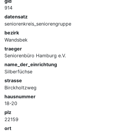
gid
914
datensatz
seniorenkreis_seniorengruppe
bezirk
Wandsbek
traeger
Seniorenbüro Hamburg e.V.
name_der_einrichtung
Silberfüchse
strasse
Birckholtzweg
hausnummer
18-20
plz
22159
ort