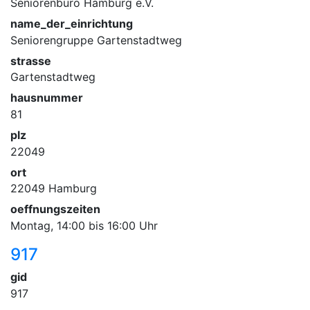
Seniorenbüro Hamburg e.V.
name_der_einrichtung
Seniorengruppe Gartenstadtweg
strasse
Gartenstadtweg
hausnummer
81
plz
22049
ort
22049 Hamburg
oeffnungszeiten
Montag, 14:00 bis 16:00 Uhr
917
gid
917