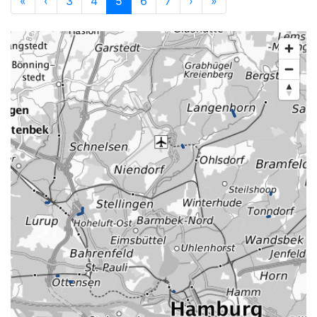
«
‹
3
4
5
6
7
›
»