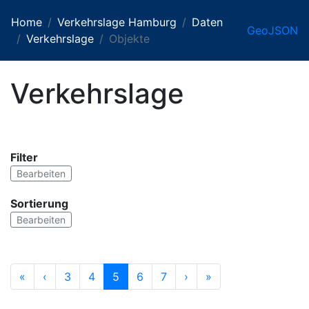
Home
Verkehrslage Hamburg
Daten
GeoJSON
Verkehrslage
Objekte
Verkehrslage
Filter
Bearbeiten
Sortierung
Bearbeiten
«
‹
3
4
5
6
7
›
»