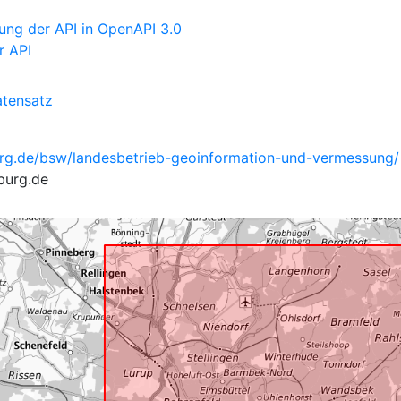
ung der API in OpenAPI 3.0
r API
tensatz
rg.de/bsw/landesbetrieb-geoinformation-und-vermessung/
burg.de