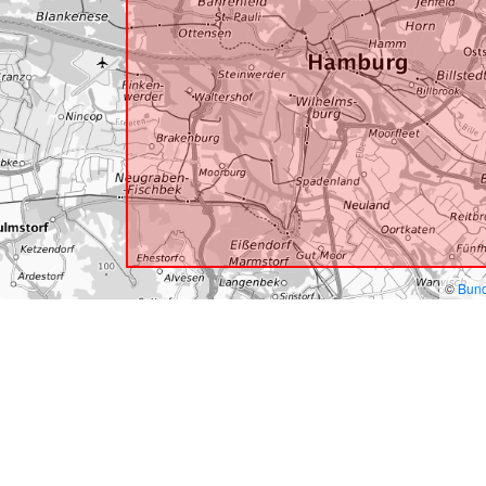
©
Bund