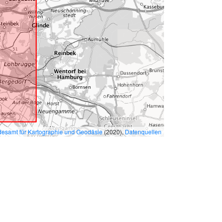
esamt für Kartographie und Geodäsie
(2020),
Datenquellen