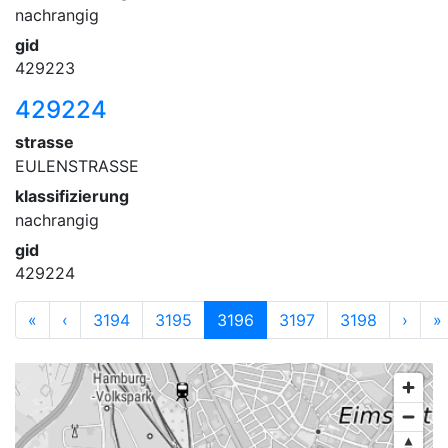
nachrangig
gid
429223
429224
strasse
EULENSTRASSE
klassifizierung
nachrangig
gid
429224
«
‹
3194
3195
3196
3197
3198
›
»