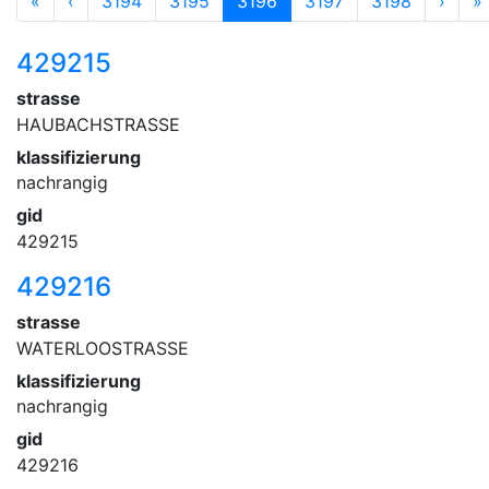
«
‹
3194
3195
3196
3197
3198
›
»
429215
strasse
HAUBACHSTRASSE
klassifizierung
nachrangig
gid
429215
429216
strasse
WATERLOOSTRASSE
klassifizierung
nachrangig
gid
429216