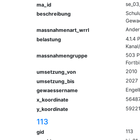
se_03
ma_id
Schul
beschreibung
Gewae
Ander
massnahmenart_wrrl
4.1.4
belastung
Kanal
503 P
massnahmengruppe
Fortb
2010
umsetzung_von
2027
umsetzung_bis
Engel
gewaessername
5648
x_koordinate
59221
y_koordinate
113
113
gid