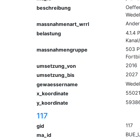
Oeffen
beschreibung
Wedel
Ander
massnahmenart_wrrl
4.1.4
belastung
Kanal
503 P
massnahmengruppe
Fortb
2016
umsetzung_von
2027
umsetzung_bis
Wedel
gewaessername
55021
x_koordinate
59386
y_koordinate
117
117
gid
BUE_U
ma_id