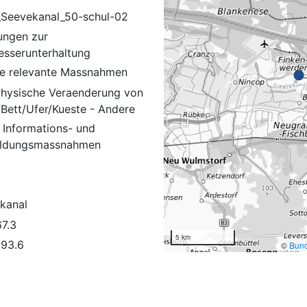
_Seevekanal_50-schul-02
ungen zur
sserunterhaltung
e relevante Massnahmen
 Physische Veraenderung von
/Bett/Ufer/Kueste - Andere
 Informations- und
ildungsmassnahmen
kanal
7.3
5 km
93.6
©
Bund