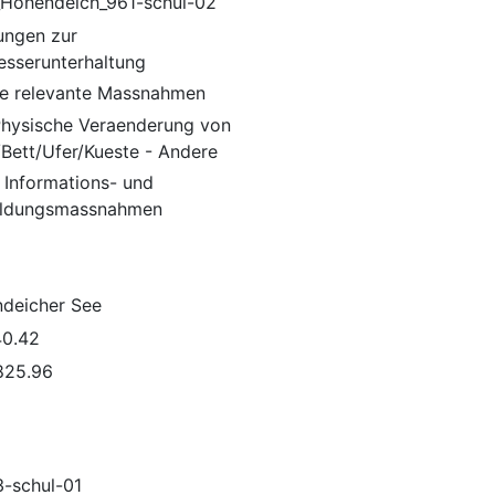
_Hohendeich_961-schul-02
ungen zur
sserunterhaltung
e relevante Massnahmen
 Physische Veraenderung von
/Bett/Ufer/Kueste - Andere
 Informations- und
ildungsmassnahmen
deicher See
0.42
825.96
-schul-01