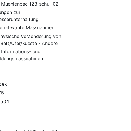
_Muehlenbac_123-schul-02
ungen zur
sserunterhaltung
e relevante Massnahmen
 Physische Veraenderung von
/Bett/Ufer/Kueste - Andere
 Informations- und
ildungsmassnahmen
bek
76
50.1