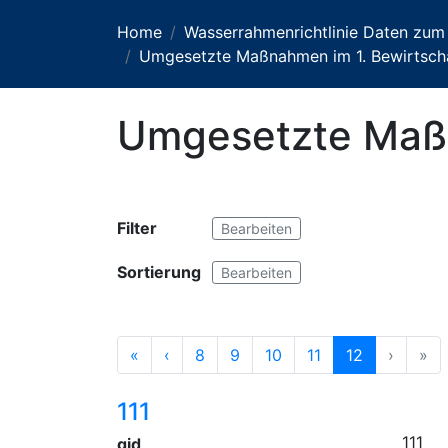
Home
Wasserrahmenrichtlinie Daten zum
Umgesetzte Maßnahmen im 1. Bewirtsch
Umgesetzte Maßn
Filter
Bearbeiten
Sortierung
Bearbeiten
«
‹
8
9
10
11
12
›
»
111
111
gid