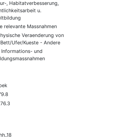
tur-, Habitatverbesserung,
tlichkeitsarbeit u.
tbildung
e relevante Massnahmen
 Physische Veraenderung von
/Bett/Ufer/Kueste - Andere
 Informations- und
ildungsmassnahmen
bek
9.8
76.3
hh_18