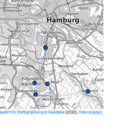
esamt für Kartographie und Geodäsie
(2020),
Datenquellen