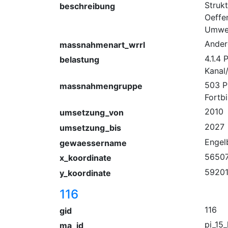
Struk
beschreibung
Oeffen
Umwel
Ander
massnahmenart_wrrl
4.1.4
belastung
Kanal
503 P
massnahmengruppe
Fortb
2010
umsetzung_von
2027
umsetzung_bis
Engel
gewaessername
56507
x_koordinate
59201
y_koordinate
116
116
gid
pi_15_
ma_id