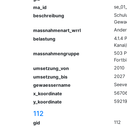
se_01
ma_id
Schul
beschreibung
Gewae
Ander
massnahmenart_wrrl
4.1.4
belastung
Kanal
503 P
massnahmengruppe
Fortb
2010
umsetzung_von
2027
umsetzung_bis
Seeve
gewaessername
56706
x_koordinate
59219
y_koordinate
112
112
gid