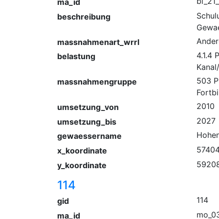
bi_21
ma_id
Schul
beschreibung
Gewae
Ander
massnahmenart_wrrl
4.1.4
belastung
Kanal
503 P
massnahmengruppe
Fortb
2010
umsetzung_von
2027
umsetzung_bis
Hohen
gewaessername
57404
x_koordinate
5920
y_koordinate
114
114
gid
mo_03
ma_id