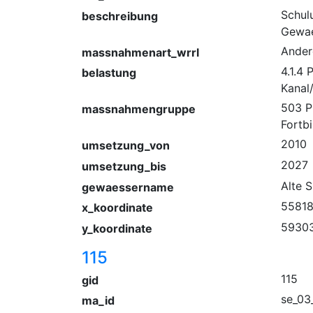
Schul
beschreibung
Gewae
Ander
massnahmenart_wrrl
4.1.4
belastung
Kanal
503 P
massnahmengruppe
Fortb
2010
umsetzung_von
2027
umsetzung_bis
Alte 
gewaessername
55818
x_koordinate
5930
y_koordinate
115
115
gid
se_03
ma_id