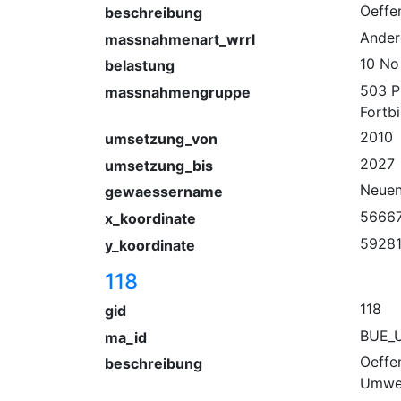
Oeffen
beschreibung
Ander
massnahmenart_wrrl
10 No 
belastung
503 P
massnahmengruppe
Fortb
2010
umsetzung_von
2027
umsetzung_bis
Neuen
gewaessername
56667
x_koordinate
59281
y_koordinate
118
118
gid
BUE_U
ma_id
Oeffen
beschreibung
Umwel