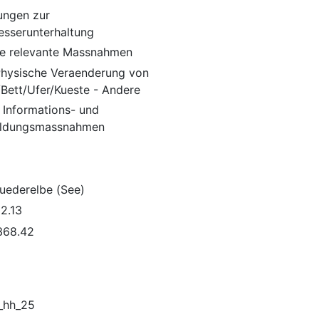
ungen zur
sserunterhaltung
e relevante Massnahmen
 Physische Veraenderung von
/Bett/Ufer/Kueste - Andere
 Informations- und
ildungsmassnahmen
Suederelbe (See)
2.13
368.42
_hh_25