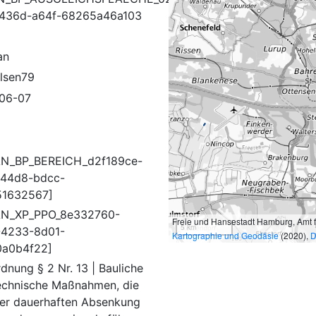
436d-a64f-68265a46a103
an
lsen79
06-07
N_BP_BEREICH_d2f189ce-
44d8-bdcc-
51632567]
AN_XP_PPO_8e332760-
Freie und Hansestadt Hamburg, Amt 
5 km
4233-8d01-
Kartographie und Geodäsie
(2020),
D
0a0b4f22]
dnung § 2 Nr. 13 | Bauliche
echnische Maßnahmen, die
ner dauerhaften Absenkung