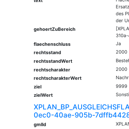
text
Ersat
des P
der U
[XPL
gehoertZuBereich
310a-
Ja
flaechenschluss
2000
rechtsstand
Beste
rechtsstandWert
2000
rechtscharakter
Nachr
rechtscharakterWert
9999
ziel
Sonst
zielWert
XPLAN_BP_AUSGLEICHSFLA
0ec0-40ae-905b-7dffb442
XPLA
gmlId