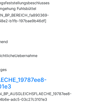
ngsfeststellungsbeschlusses
mgehung Fuhlsbüttel
AN_BP_BEREICH_fa890369-
48e2-b1fb-197bae9b46df]
hend
ichtlicheUebernahme
iges
ECHE_19787ee8-
01e3
N_BP_AUSGLEICHSFLAECHE_19787ee8-
4b6e-adc5-03c27c3101e3