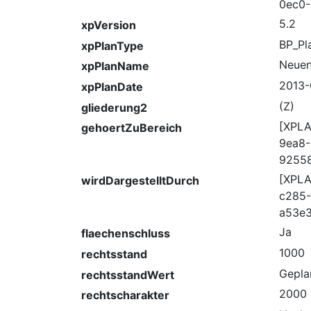
0ec0-
5.2
xpVersion
BP_Pl
xpPlanType
Neuen
xpPlanName
2013-
xpPlanDate
(Z)
gliederung2
[XPLA
gehoertZuBereich
9ea8-
9255
[XPL
wirdDargestelltDurch
c285-
a53e3
Ja
flaechenschluss
1000
rechtsstand
Gepla
rechtsstandWert
2000
rechtscharakter