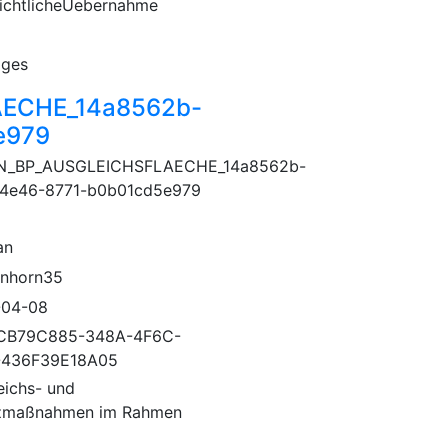
ichtlicheUebernahme
iges
ECHE_14a8562b-
e979
N_BP_AUSGLEICHSFLAECHE_14a8562b-
4e46-8771-b0b01cd5e979
an
nhorn35
-04-08
CB79C885-348A-4F6C-
-436F39E18A05
eichs- und
zmaßnahmen im Rahmen