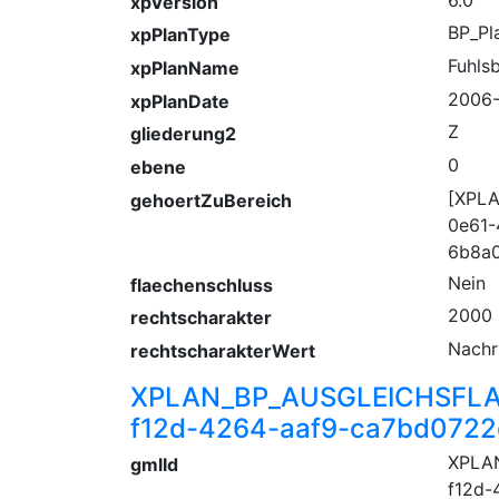
xpVersion
BP_Pl
xpPlanType
Fuhls
xpPlanName
2006
xpPlanDate
Z
gliederung2
0
ebene
[XPL
gehoertZuBereich
0e61-
6b8a
Nein
flaechenschluss
2000
rechtscharakter
Nachr
rechtscharakterWert
XPLAN_BP_AUSGLEICHSFLA
f12d-4264-aaf9-ca7bd072
XPLA
gmlId
f12d-