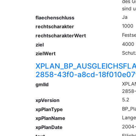
des G
sind u
Ja
flaechenschluss
1000
rechtscharakter
Fests
rechtscharakterWert
4000
ziel
Schut
zielWert
XPLAN_BP_AUSGLEICHSFLA
2858-43f0-a8cd-18f010e07
XPLA
gmlId
2858-
5.2
xpVersion
BP_Pl
xpPlanType
Lange
xpPlanName
2004-
xpPlanDate
Fläch