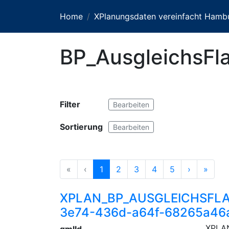
Home
XPlanungsdaten vereinfacht Hamb
BP_AusgleichsFl
Filter
Bearbeiten
Sortierung
Bearbeiten
«
‹
1
2
3
4
5
›
»
XPLAN_BP_AUSGLEICHSFLA
3e74-436d-a64f-68265a46
XPLA
gmlId