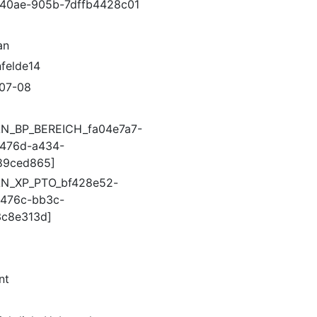
40ae-905b-7dffb4428c01
an
felde14
07-08
N_BP_BEREICH_fa04e7a7-
476d-a434-
89ced865]
AN_XP_PTO_bf428e52-
476c-bb3c-
c8e313d]
nt