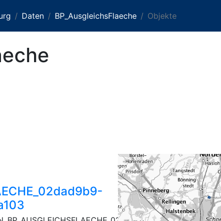
urg
Daten
BP_AusgleichsFlaeche
Objekte
aeche
ECHE_02dad9b9-
a103
N_BP_AUSGLEICHSFLAECHE_02dad9b9-