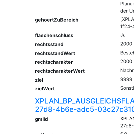
Planu
der U
[XPL
gehoertZuBereich
1f24-
Ja
flaechenschluss
2000
rechtsstand
Beste
rechtsstandWert
2000
rechtscharakter
Nachr
rechtscharakterWert
9999
ziel
Sonst
zielWert
XPLAN_BP_AUSGLEICHSFLA
27d8-4b6e-adc5-03c27c31
XPLA
gmlId
27d8-
6.0