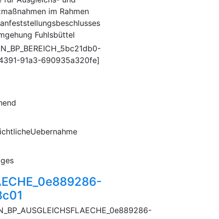
zmaßnahmen im Rahmen
lanfeststellungsbeschlusses
mgehung Fuhlsbüttel
AN_BP_BEREICH_5bc21db0-
4391-91a3-690935a320fe]
hend
ichtlicheUebernahme
iges
ECHE_0e889286-
8c01
N_BP_AUSGLEICHSFLAECHE_0e889286-