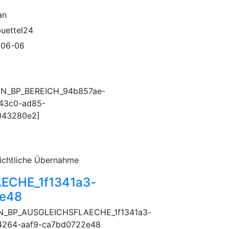
an
buettel24
-06-06
AN_BP_BEREICH_94b857ae-
43c0-ad85-
043280e2]
ichtliche Übernahme
ECHE_1f1341a3-
2e48
N_BP_AUSGLEICHSFLAECHE_1f1341a3-
4264-aaf9-ca7bd0722e48