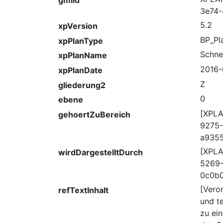
3e74-
5.2
xpVersion
BP_Pl
xpPlanType
Schne
xpPlanName
2016-
xpPlanDate
Z
gliederung2
0
ebene
[XPLA
gehoertZuBereich
9275-
a935
[XPL
wirdDargestelltDurch
5269-
0c0b
[Veror
refTextInhalt
und t
zu ei