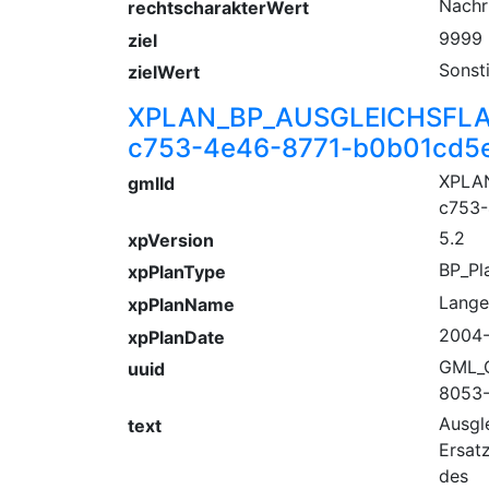
Nachr
rechtscharakterWert
9999
ziel
Sonst
zielWert
XPLAN_BP_AUSGLEICHSFLA
c753-4e46-8771-b0b01cd5
XPLA
gmlId
c753-
5.2
xpVersion
BP_Pl
xpPlanType
Lange
xpPlanName
2004
xpPlanDate
GML_
uuid
8053
Ausgl
text
Ersat
des