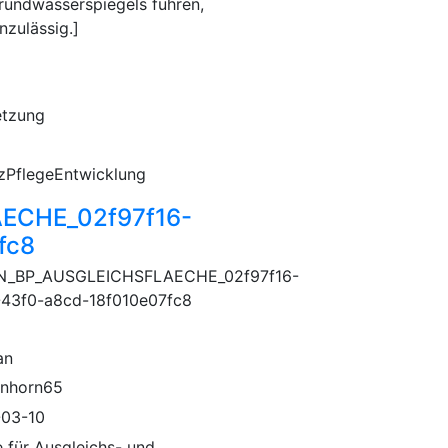
rundwasserspiegels führen,
nzulässig.]
etzung
zPflegeEntwicklung
ECHE_02f97f16-
fc8
N_BP_AUSGLEICHSFLAECHE_02f97f16-
43f0-a8cd-18f010e07fc8
an
nhorn65
03-10
e für Ausgleichs- und