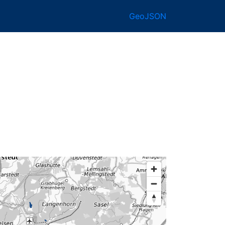
GeoJSON