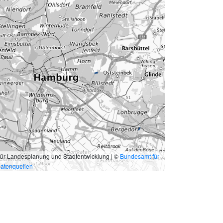
für Landesplanung und Stadtentwicklung | ©
Bundesamt für
atenquellen