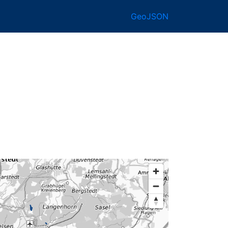
GeoJSON