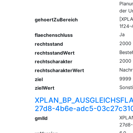
Planu
der U
[XPL
gehoertZuBereich
1f24-
Ja
flaechenschluss
2000
rechtsstand
Beste
rechtsstandWert
2000
rechtscharakter
Nachr
rechtscharakterWert
9999
ziel
Sonst
zielWert
XPLAN_BP_AUSGLEICHSFLA
27d8-4b6e-adc5-03c27c31
XPLA
gmlId
27d8-
6.0