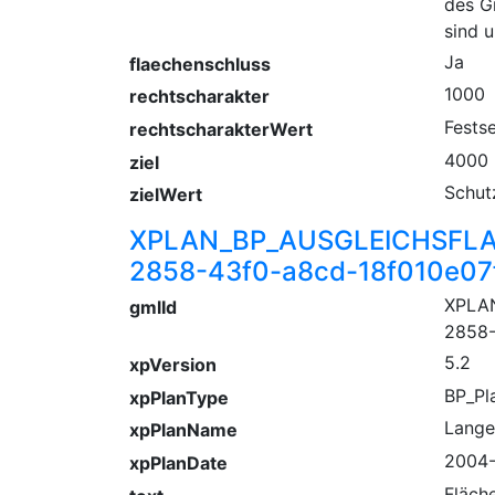
des G
sind u
Ja
flaechenschluss
1000
rechtscharakter
Fests
rechtscharakterWert
4000
ziel
Schut
zielWert
XPLAN_BP_AUSGLEICHSFLA
2858-43f0-a8cd-18f010e07
XPLA
gmlId
2858-
5.2
xpVersion
BP_Pl
xpPlanType
Lange
xpPlanName
2004-
xpPlanDate
Fläch