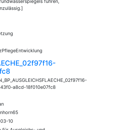
rundwasserspiegels führen,
nzulässig.]
etzung
zPflegeEntwicklung
ECHE_02f97f16-
fc8
N_BP_AUSGLEICHSFLAECHE_02f97f16-
43f0-a8cd-18f010e07fc8
an
nhorn65
03-10
e für Ausgleichs- und