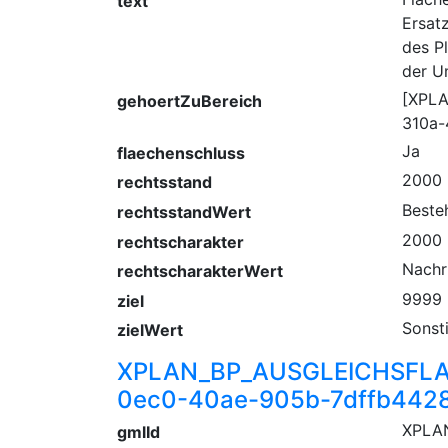
text
Ersat
des P
der U
[XPL
gehoertZuBereich
310a-
Ja
flaechenschluss
2000
rechtsstand
Beste
rechtsstandWert
2000
rechtscharakter
Nachr
rechtscharakterWert
9999
ziel
Sonst
zielWert
XPLAN_BP_AUSGLEICHSFLA
0ec0-40ae-905b-7dffb442
XPLA
gmlId