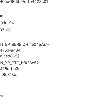
40ae-905b-7dffb4428c01
an
felde14
07-08
N_BP_BEREICH_fa04e7a7-
476d-a434-
89ced865]
AN_XP_PTO_bf428e52-
476c-bb3c-
c8e313d]
nt