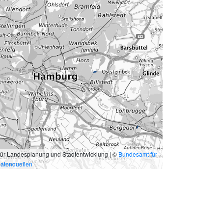
für Landesplanung und Stadtentwicklung | ©
Bundesamt für
atenquellen