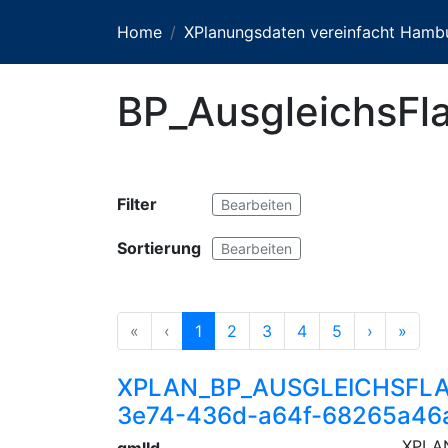
Home
XPlanungsdaten vereinfacht Hamb
BP_AusgleichsFl
Filter
Bearbeiten
Sortierung
Bearbeiten
«
‹
1
2
3
4
5
›
»
XPLAN_BP_AUSGLEICHSFLA
3e74-436d-a64f-68265a46
XPLA
gmlId