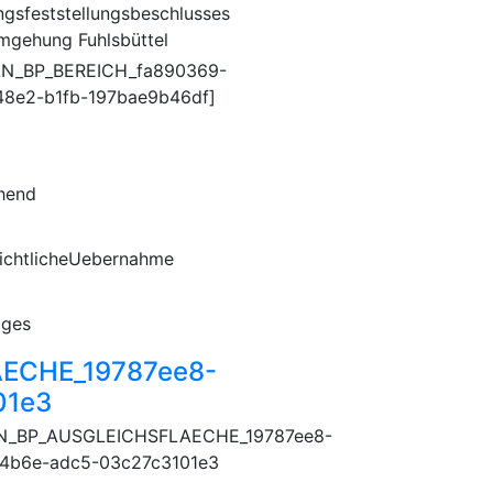
ngsfeststellungsbeschlusses
mgehung Fuhlsbüttel
AN_BP_BEREICH_fa890369-
48e2-b1fb-197bae9b46df]
hend
ichtlicheUebernahme
iges
ECHE_19787ee8-
01e3
N_BP_AUSGLEICHSFLAECHE_19787ee8-
4b6e-adc5-03c27c3101e3