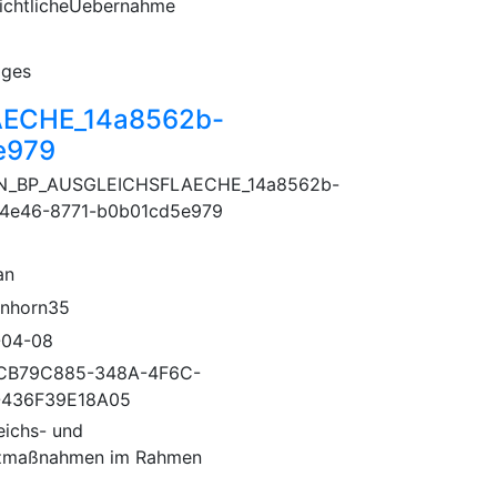
ichtlicheUebernahme
iges
ECHE_14a8562b-
e979
N_BP_AUSGLEICHSFLAECHE_14a8562b-
4e46-8771-b0b01cd5e979
an
nhorn35
-04-08
CB79C885-348A-4F6C-
-436F39E18A05
eichs- und
zmaßnahmen im Rahmen