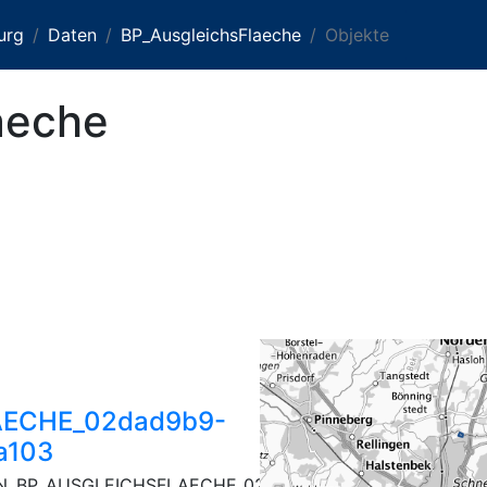
urg
Daten
BP_AusgleichsFlaeche
Objekte
aeche
ECHE_02dad9b9-
a103
N_BP_AUSGLEICHSFLAECHE_02dad9b9-