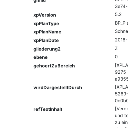
3e74-
5.2
xpVersion
BP_Pl
xpPlanType
Schne
xpPlanName
2016-
xpPlanDate
Z
gliederung2
0
ebene
[XPLA
gehoertZuBereich
9275-
a935
[XPL
wirdDargestelltDurch
5269-
0c0b
[Veror
refTextInhalt
und t
zu ei