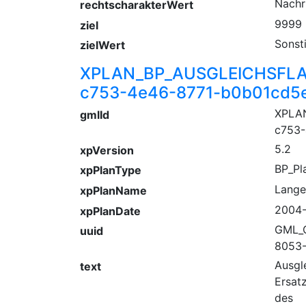
Nachr
rechtscharakterWert
9999
ziel
Sonst
zielWert
XPLAN_BP_AUSGLEICHSFLA
c753-4e46-8771-b0b01cd5
XPLA
gmlId
c753-
5.2
xpVersion
BP_Pl
xpPlanType
Lange
xpPlanName
2004
xpPlanDate
GML_
uuid
8053
Ausgl
text
Ersat
des