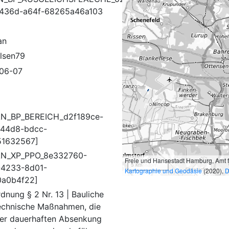
436d-a64f-68265a46a103
an
lsen79
06-07
N_BP_BEREICH_d2f189ce-
44d8-bdcc-
51632567]
AN_XP_PPO_8e332760-
Freie und Hansestadt Hamburg, Amt 
5 km
4233-8d01-
Kartographie und Geodäsie
(2020),
D
0a0b4f22]
dnung § 2 Nr. 13 | Bauliche
echnische Maßnahmen, die
ner dauerhaften Absenkung