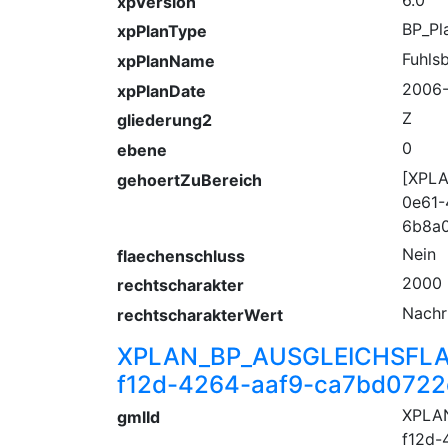
xpVersion
BP_Pl
xpPlanType
Fuhls
xpPlanName
2006
xpPlanDate
Z
gliederung2
0
ebene
[XPL
gehoertZuBereich
0e61-
6b8a
Nein
flaechenschluss
2000
rechtscharakter
Nachr
rechtscharakterWert
XPLAN_BP_AUSGLEICHSFLA
f12d-4264-aaf9-ca7bd072
XPLA
gmlId
f12d-