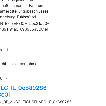
zmaßnahmen im Rahmen
lanfeststellungsbeschlusses
mgehung Fuhlsbüttel
AN_BP_BEREICH_5bc21db0-
4391-91a3-690935a320fe]
hend
ichtlicheUebernahme
iges
ECHE_0e889286-
8c01
N_BP_AUSGLEICHSFLAECHE_0e889286-