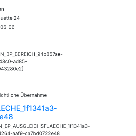
an
buettel24
-06-06
AN_BP_BEREICH_94b857ae-
43c0-ad85-
043280e2]
ichtliche Übernahme
ECHE_1f1341a3-
2e48
N_BP_AUSGLEICHSFLAECHE_1f1341a3-
4264-aaf9-ca7bd0722e48