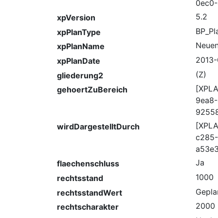
0ec0-
5.2
xpVersion
BP_Pl
xpPlanType
Neuen
xpPlanName
2013-
xpPlanDate
(Z)
gliederung2
[XPLA
gehoertZuBereich
9ea8-
9255
[XPL
wirdDargestelltDurch
c285-
a53e3
Ja
flaechenschluss
1000
rechtsstand
Gepla
rechtsstandWert
2000
rechtscharakter