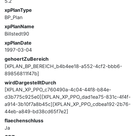
5.2
xpPlanType
BP_Plan
xpPlanName
Billstedt90
xpPlanDate
1997-03-04
gehoertZuBereich
[XPLAN_BP_BEREICH_b4b4ee18-a552-4cf2-bbb6-
89856811f47b]
wirdDargestelltDurch
[XPLAN_XP_PPO_c760490a-4c04-44f8-b84e-
d3b775c925e0][XPLAN_XP_PPO_dad1ea75-831c-4f4f-
a914-3b10f7a8b45c][XPLAN_XP_PPO_cdbea192-2b76-
44eb-a849-bd38cd65f7e2]
flaechenschluss
Ja