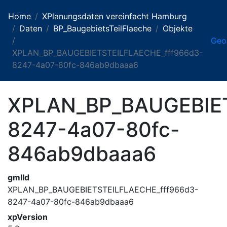
Home
XPlanungsdaten vereinfacht Hamburg
Daten
BP_BaugebietsTeilFlaeche
Objekte
Geo
XPLAN_BP_BAUGEBIETSTEILFLAECHE_fff966d3-
8247-4a07-80fc-846ab9dbaaa6
XPLAN_BP_BAUGEBIET
8247-4a07-80fc-
846ab9dbaaa6
gmlId
XPLAN_BP_BAUGEBIETSTEILFLAECHE_fff966d3-
8247-4a07-80fc-846ab9dbaaa6
xpVersion