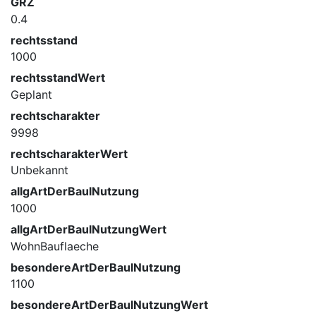
GRZ
0.4
rechtsstand
1000
rechtsstandWert
Geplant
rechtscharakter
9998
rechtscharakterWert
Unbekannt
allgArtDerBaulNutzung
1000
allgArtDerBaulNutzungWert
WohnBauflaeche
besondereArtDerBaulNutzung
1100
besondereArtDerBaulNutzungWert