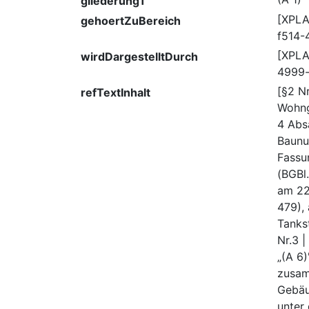
gliederung1
[XPL
gehoertZuBereich
f514-
[XPLA
wirdDargestelltDurch
4999-
[§2 Nr
refTextInhalt
Wohng
4 Abs
Baunu
Fassu
(BGBl.
am 22.
479),
Tanks
Nr.3 |
„(A 6
zusa
Gebäu
unter