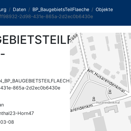
urg
Daten
BP_BaugebietsTeilFlaeche
Objekte
f98932-2d98-431e-865a-2d2ec0b6430e
EBIETSTEILFLAECHE_f
-
N_BP_BAUGEBIETSTEILFLAECHE_fff98932-
-431e-865a-2d2ec0b6430e
an
nthal23-Horn47
-03-08