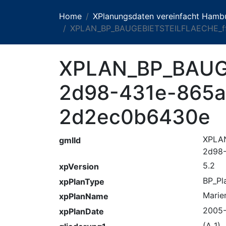
Home
XPlanungsdaten vereinfacht Hamb
XPLAN_BP_BAUGEBIETSTEILFLAECHE_ff
XPLAN_BP_BAUG
2d98-431e-865a
2d2ec0b6430e
XPLA
gmlId
2d98
5.2
xpVersion
BP_Pl
xpPlanType
Marie
xpPlanName
2005
xpPlanDate
(A 1)