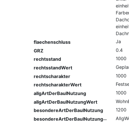
einhei
Farbe
Dachd
einhe
Dachn
Ja
flaechenschluss
0.4
GRZ
1000
rechtsstand
Gepla
rechtsstandWert
1000
rechtscharakter
Fests
rechtscharakterWert
1000
allgArtDerBaulNutzung
WohnB
allgArtDerBaulNutzungWert
1200
besondereArtDerBaulNutzung
besondereArtDerBaulNutzungWert
AllgW