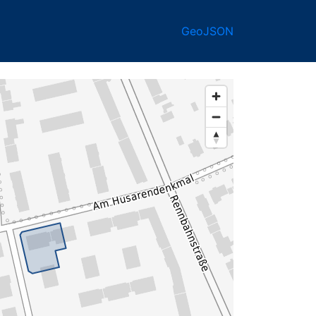
GeoJSON
ff98932-