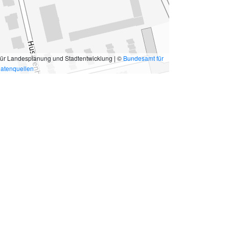
für Landesplanung und Stadtentwicklung | ©
Bundesamt für
atenquellen