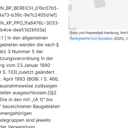
AN_BP_BEREICH_019c07b5-
4a73-b39c-9e7c2405d1ef]
N_XP_PPO_1fa8476c-3033-
b4ce-dea51d2bfd3a]
Freie und Hansestadt Hamburg, Amt 
50 m
.1 | In den allgemeinen
Kartographie und Geodäsie
(2020),
D
ebieten werden die nach §
atz 3 Nummer 5 der
tzungsverordnung in der
ng vom 23.Januar 1990
I S. 133),zuletzt geändert
 April 1993 (BGBl. I S. 466,
 ausnahmsweise zulässigen
tellen ausgeschlossen.][§2
 Die in den mit „(A 1)" bis
)" bezeichneten Baugebieten
mmengehörigen
degruppen sind jeweils
 der Verwendung