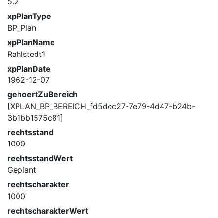
5.2
xpPlanType
BP_Plan
xpPlanName
Rahlstedt1
xpPlanDate
1962-12-07
gehoertZuBereich
[XPLAN_BP_BEREICH_fd5dec27-7e79-4d47-b24b-
3b1bb1575c81]
rechtsstand
1000
rechtsstandWert
Geplant
rechtscharakter
1000
rechtscharakterWert