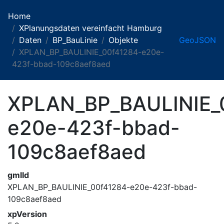
Home
XPlanungsdaten vereinfacht Hamburg
Daten
BP_BauLinie
Objekte
GeoJSON
XPLAN_BP_BAULINIE_00f41284-e20e-
423f-bbad-109c8aef8aed
XPLAN_BP_BAULINIE_
e20e-423f-bbad-
109c8aef8aed
gmlId
XPLAN_BP_BAULINIE_00f41284-e20e-423f-bbad-
109c8aef8aed
xpVersion