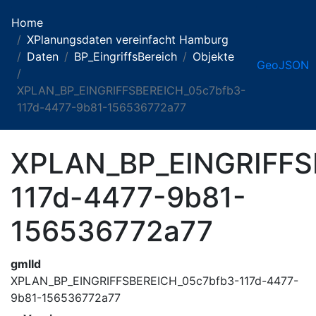
Home
XPlanungsdaten vereinfacht Hamburg
Daten
BP_EingriffsBereich
Objekte
GeoJSON
XPLAN_BP_EINGRIFFSBEREICH_05c7bfb3-
117d-4477-9b81-156536772a77
XPLAN_BP_EINGRIFFS
117d-4477-9b81-
156536772a77
gmlId
XPLAN_BP_EINGRIFFSBEREICH_05c7bfb3-117d-4477-
9b81-156536772a77