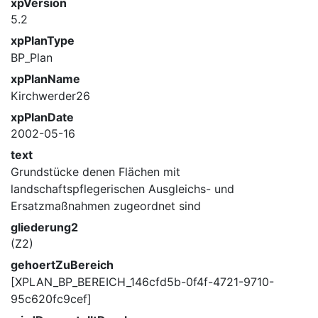
xpVersion
5.2
xpPlanType
BP_Plan
xpPlanName
Kirchwerder26
xpPlanDate
2002-05-16
text
Grundstücke denen Flächen mit
landschaftspflegerischen Ausgleichs- und
Ersatzmaßnahmen zugeordnet sind
gliederung2
(Z2)
gehoertZuBereich
[XPLAN_BP_BEREICH_146cfd5b-0f4f-4721-9710-
95c620fc9cef]