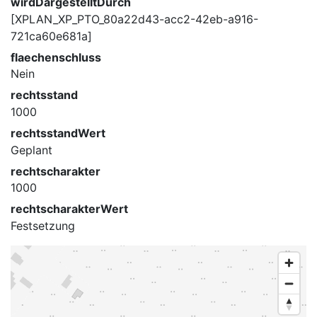
wirdDargestelltDurch
[XPLAN_XP_PTO_80a22d43-acc2-42eb-a916-
721ca60e681a]
flaechenschluss
Nein
rechtsstand
1000
rechtsstandWert
Geplant
rechtscharakter
1000
rechtscharakterWert
Festsetzung