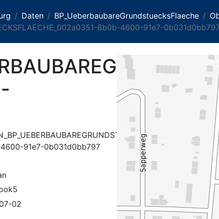
urg
Daten
BP_UeberbaubareGrundstuecksFlaeche
Ob
KSFLAECHE_002a0351-8b0b-4600-91e7-0b031d0bb79
ERBAUBAREGRUNDSTUE
-
N_BP_UEBERBAUBAREGRUNDSTUECKSFLAECHE_002a035
-4600-91e7-0b031d0bb797
an
rook5
07-02