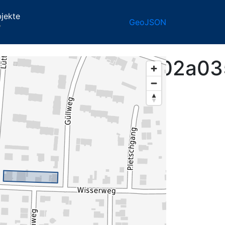
jekte
GeoJSON
7
CKSFLAECHE_002a03
1-