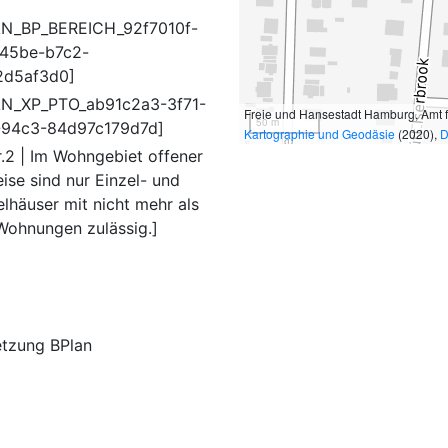
N_BP_BEREICH_92f7010f-
45be-b7c2-
2d5af3d0]
N_XP_PTO_ab91c2a3-3f71-
Freie und Hansestadt Hamburg, Amt 
50 m
94c3-84d97c179d7d]
Kartographie und Geodäsie
(2020),
D
r.2 | Im Wohngebiet offener
ise sind nur Einzel- und
lhäuser mit nicht mehr als
Wohnungen zulässig.]
etzung BPlan