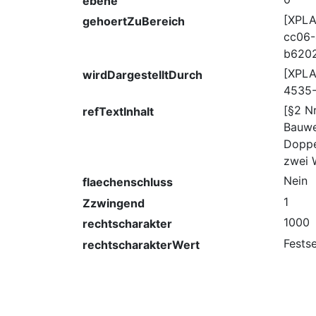
ebene
[XPLA
gehoertZuBereich
cc06-
b620
[XPLA
wirdDargestelltDurch
4535-
[§2 N
refTextInhalt
Bauwe
Doppe
zwei 
Nein
flaechenschluss
1
Zzwingend
1000
rechtscharakter
Fests
rechtscharakterWert