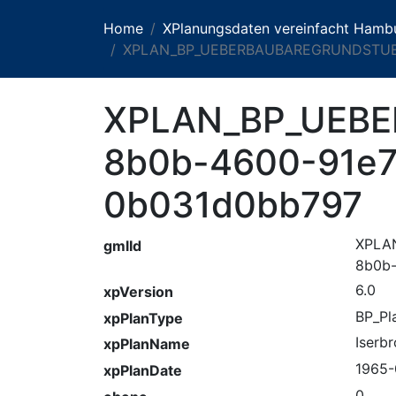
Home
XPlanungsdaten vereinfacht Hamb
XPLAN_BP_UEBERBAUBAREGRUNDSTUEC
XPLAN_BP_UEB
8b0b-4600-91e7
0b031d0bb797
XPLA
gmlId
8b0b
6.0
xpVersion
BP_Pl
xpPlanType
Iserb
xpPlanName
1965-
xpPlanDate
0