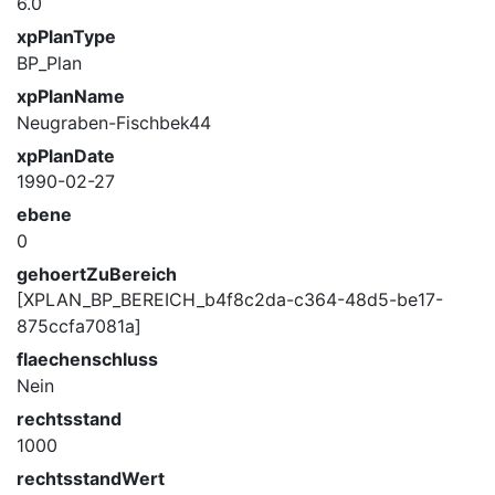
6.0
xpPlanType
BP_Plan
xpPlanName
Neugraben-Fischbek44
xpPlanDate
1990-02-27
ebene
0
gehoertZuBereich
[XPLAN_BP_BEREICH_b4f8c2da-c364-48d5-be17-
875ccfa7081a]
flaechenschluss
Nein
rechtsstand
1000
rechtsstandWert