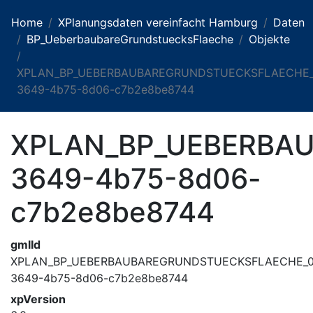
Home
XPlanungsdaten vereinfacht Hamburg
Daten
BP_UeberbaubareGrundstuecksFlaeche
Objekte
XPLAN_BP_UEBERBAUBAREGRUNDSTUECKSFLAECHE_
3649-4b75-8d06-c7b2e8be8744
XPLAN_BP_UEBERBA
3649-4b75-8d06-
c7b2e8be8744
gmlId
XPLAN_BP_UEBERBAUBAREGRUNDSTUECKSFLAECHE_0
3649-4b75-8d06-c7b2e8be8744
xpVersion