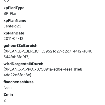
5.2
xpPlanType
BP_Plan
xpPlanName
Jenfeld23
xpPlanDate
2011-04-12
gehoertZuBereich
[XPLAN_BP_BEREICH_39521d27-c2c7-4412-a640-
544fab3fd9f7]
wirdDargestelltDurch
[XPLAN_XP_PPO_7075091a-ed0e-4ee1-81e8-
4da22d6fdc8c]
flaechenschluss
Nein
Zmin
2