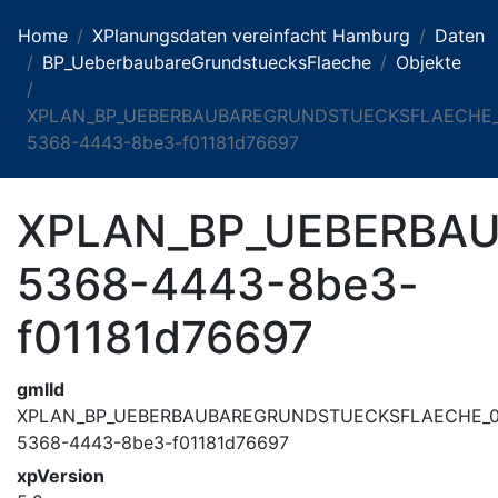
Home
XPlanungsdaten vereinfacht Hamburg
Daten
BP_UeberbaubareGrundstuecksFlaeche
Objekte
XPLAN_BP_UEBERBAUBAREGRUNDSTUECKSFLAECHE_0
5368-4443-8be3-f01181d76697
XPLAN_BP_UEBERBAU
5368-4443-8be3-
f01181d76697
gmlId
XPLAN_BP_UEBERBAUBAREGRUNDSTUECKSFLAECHE_0
5368-4443-8be3-f01181d76697
xpVersion