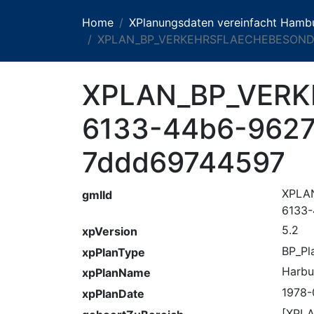
Home
XPlanungsdaten vereinfacht Hamb
XPLAN_BP_VERKEHRSFLAECHEBESOND
XPLAN_BP_VER
6133-44b6-9627
7ddd69744597
XPLA
gmlId
6133
5.2
xpVersion
BP_Pl
xpPlanType
Harbu
xpPlanName
1978-
xpPlanDate
[XPL