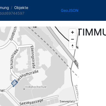
mmung
Objekte
GeoJSON
ddd69744597
DERERZWECKBESTIMMU
NG_0345056d-