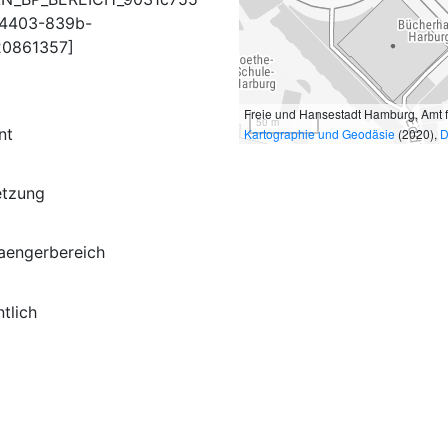
4403-839b-
20861357]
Freie und Hansestadt Hamburg, Amt 
50 m
nt
Kartographie und Geodäsie
(2020),
D
etzung
aengerbereich
tlich