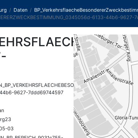
urg
Daten
BP_VerkehrsflaecheBesondererZweckbesti
ERERZWECKBESTIMMUNG_0345056d-6133-44b6-9627-7
KEHRSFLAECHEBESON
-
N_BP_VERKEHRSFLAECHEBESONDERERZWECKBESTIMMU
-44b6-9627-7ddd69744597
an
rg23
05-03
AN_BP_BEREICH_9031c755-