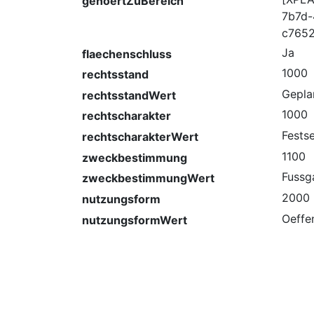
gehoertZuBereich
7b7d-
c765
Ja
flaechenschluss
1000
rechtsstand
Gepla
rechtsstandWert
1000
rechtscharakter
Fests
rechtscharakterWert
1100
zweckbestimmung
Fussg
zweckbestimmungWert
2000
nutzungsform
Oeffen
nutzungsformWert