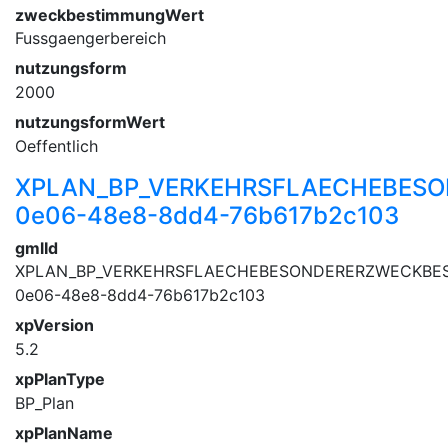
zweckbestimmungWert
Fussgaengerbereich
nutzungsform
2000
nutzungsformWert
Oeffentlich
XPLAN_BP_VERKEHRSFLAECHEBES
0e06-48e8-8dd4-76b617b2c103
gmlId
XPLAN_BP_VERKEHRSFLAECHEBESONDERERZWECKBES
0e06-48e8-8dd4-76b617b2c103
xpVersion
5.2
xpPlanType
BP_Plan
xpPlanName