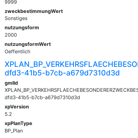
9999
zweckbestimmungWert
Sonstiges
nutzungsform
2000
nutzungsformWert
Oeffentlich
XPLAN_BP_VERKEHRSFLAECHEBES
dfd3-41b5-b7cb-a679d7310d3d
gmlId
XPLAN_BP_VERKEHRSFLAECHEBESONDERERZWECKBES
dfd3-41b5-b7cb-a679d7310d3d
xpVersion
5.2
xpPlanType
BP_Plan