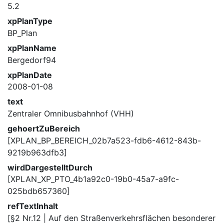
5.2
xpPlanType
BP_Plan
xpPlanName
Bergedorf94
xpPlanDate
2008-01-08
text
Zentraler Omnibusbahnhof (VHH)
gehoertZuBereich
[XPLAN_BP_BEREICH_02b7a523-fdb6-4612-843b-
9219b963dfb3]
wirdDargestelltDurch
[XPLAN_XP_PTO_4b1a92c0-19b0-45a7-a9fc-
025bdb657360]
refTextInhalt
[§2 Nr.12 | Auf den Straßenverkehrsflächen besonderer