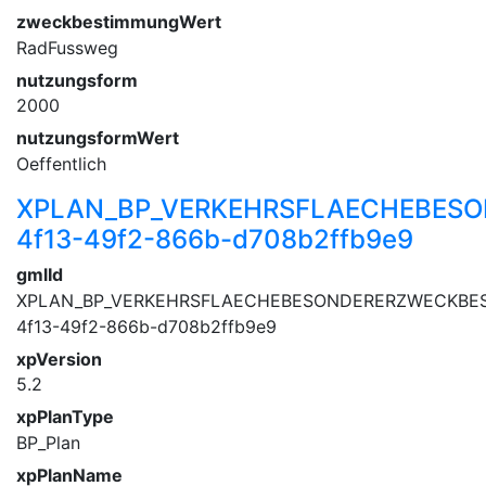
zweckbestimmungWert
RadFussweg
nutzungsform
2000
nutzungsformWert
Oeffentlich
XPLAN_BP_VERKEHRSFLAECHEBESO
4f13-49f2-866b-d708b2ffb9e9
gmlId
XPLAN_BP_VERKEHRSFLAECHEBESONDERERZWECKBES
4f13-49f2-866b-d708b2ffb9e9
xpVersion
5.2
xpPlanType
BP_Plan
xpPlanName