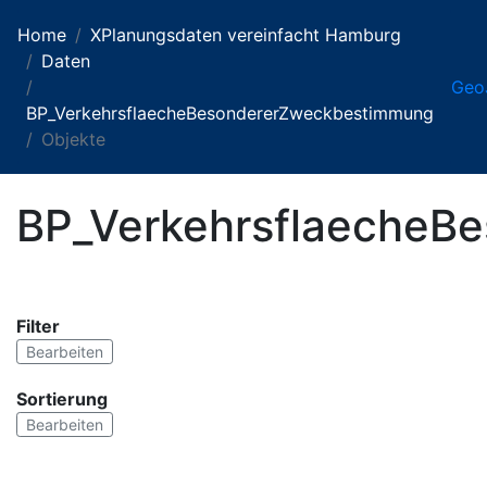
Home
XPlanungsdaten vereinfacht Hamburg
Daten
Geo
BP_VerkehrsflaecheBesondererZweckbestimmung
Objekte
BP_VerkehrsflaecheB
Filter
Bearbeiten
Sortierung
Bearbeiten