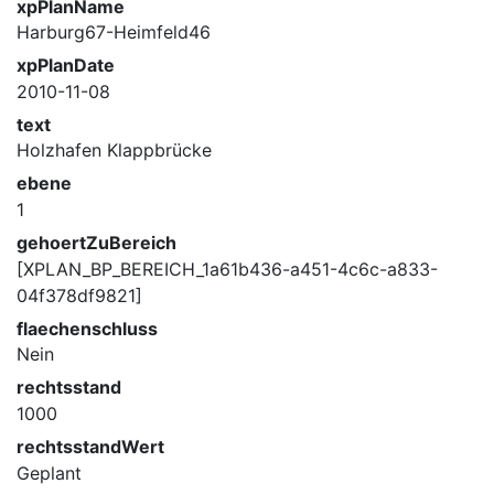
xpPlanName
Harburg67-Heimfeld46
xpPlanDate
2010-11-08
text
Holzhafen Klappbrücke
ebene
1
gehoertZuBereich
[XPLAN_BP_BEREICH_1a61b436-a451-4c6c-a833-
04f378df9821]
flaechenschluss
Nein
rechtsstand
1000
rechtsstandWert
Geplant