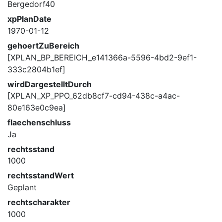
Bergedorf40
xpPlanDate
1970-01-12
gehoertZuBereich
[XPLAN_BP_BEREICH_e141366a-5596-4bd2-9ef1-
333c2804b1ef]
wirdDargestelltDurch
[XPLAN_XP_PPO_62db8cf7-cd94-438c-a4ac-
80e163e0c9ea]
flaechenschluss
Ja
rechtsstand
1000
rechtsstandWert
Geplant
rechtscharakter
1000