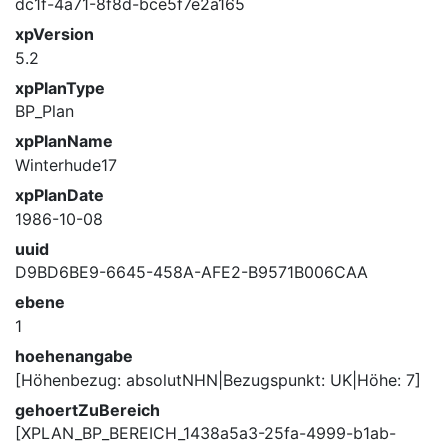
dc1f-4a71-8f8d-bce5f7e2a165
xpVersion
5.2
xpPlanType
BP_Plan
xpPlanName
Winterhude17
xpPlanDate
1986-10-08
uuid
D9BD6BE9-6645-458A-AFE2-B9571B006CAA
ebene
1
hoehenangabe
[Höhenbezug: absolutNHN|Bezugspunkt: UK|Höhe: 7]
gehoertZuBereich
[XPLAN_BP_BEREICH_1438a5a3-25fa-4999-b1ab-