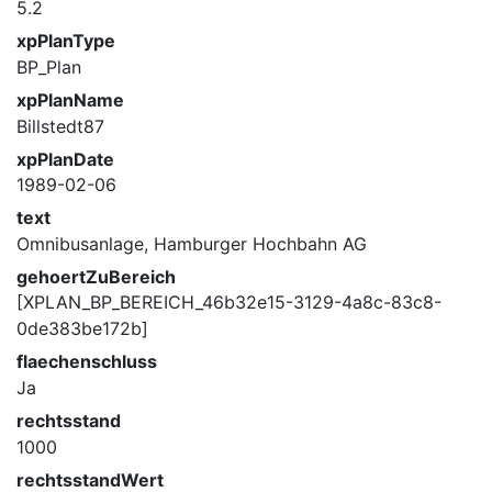
5.2
xpPlanType
BP_Plan
xpPlanName
Billstedt87
xpPlanDate
1989-02-06
text
Omnibusanlage, Hamburger Hochbahn AG
gehoertZuBereich
[XPLAN_BP_BEREICH_46b32e15-3129-4a8c-83c8-
0de383be172b]
flaechenschluss
Ja
rechtsstand
1000
rechtsstandWert