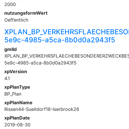
2000
nutzungsformWert
Oeffentlich
XPLAN_BP_VERKEHRSFLAECHEBESO
5e9c-4985-a5ca-8b0d0a2943f5
gmlId
XPLAN_BP_VERKEHRSFLAECHEBESONDERERZWECKBES
5e9c-4985-a5ca-8b0d0a2943f5
xpVersion
4.1
xpPlanType
BP_Plan
xpPlanName
Rissen44-Suelldorf18-Iserbrook26
xpPlanDate
2019-08-30