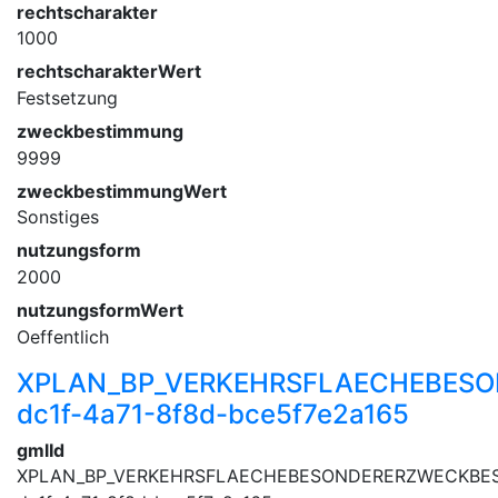
rechtscharakter
1000
rechtscharakterWert
Festsetzung
zweckbestimmung
9999
zweckbestimmungWert
Sonstiges
nutzungsform
2000
nutzungsformWert
Oeffentlich
XPLAN_BP_VERKEHRSFLAECHEBESO
dc1f-4a71-8f8d-bce5f7e2a165
gmlId
XPLAN_BP_VERKEHRSFLAECHEBESONDERERZWECKBES