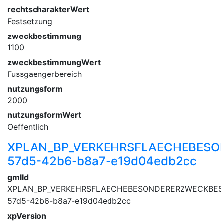
rechtscharakterWert
Festsetzung
zweckbestimmung
1100
zweckbestimmungWert
Fussgaengerbereich
nutzungsform
2000
nutzungsformWert
Oeffentlich
XPLAN_BP_VERKEHRSFLAECHEBES
57d5-42b6-b8a7-e19d04edb2cc
gmlId
XPLAN_BP_VERKEHRSFLAECHEBESONDERERZWECKBES
57d5-42b6-b8a7-e19d04edb2cc
xpVersion