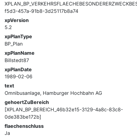
XPLAN_BP_VERKEHRSFLAECHEBESONDERERZWECKBES
f5d3-457a-91b8-3d25117b8a74
xpVersion
5.2
xpPlanType
BP_Plan
xpPlanName
Billstedt87
xpPlanDate
1989-02-06
text
Omnibusanlage, Hamburger Hochbahn AG
gehoertZuBereich
[XPLAN_BP_BEREICH_46b32e15-3129-4a8c-83c8-
0de383be172b]
flaechenschluss
Ja