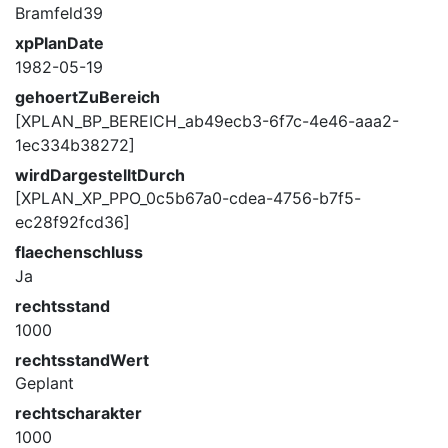
Bramfeld39
xpPlanDate
1982-05-19
gehoertZuBereich
[XPLAN_BP_BEREICH_ab49ecb3-6f7c-4e46-aaa2-
1ec334b38272]
wirdDargestelltDurch
[XPLAN_XP_PPO_0c5b67a0-cdea-4756-b7f5-
ec28f92fcd36]
flaechenschluss
Ja
rechtsstand
1000
rechtsstandWert
Geplant
rechtscharakter
1000