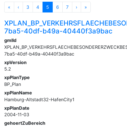
«
‹
3
4
5
6
7
›
»
XPLAN_BP_VERKEHRSFLAECHEBESO
7ba5-40df-b49a-40440f3a9bac
gmlId
XPLAN_BP_VERKEHRSFLAECHEBESONDERERZWECKBES
7ba5-40df-b49a-40440f3a9bac
xpVersion
5.2
xpPlanType
BP_Plan
xpPlanName
Hamburg-Altstadt32-HafenCity1
xpPlanDate
2004-11-03
gehoertZuBereich