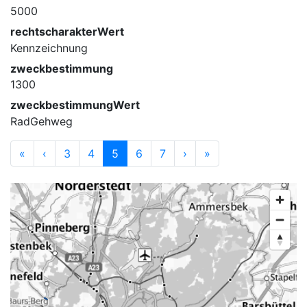
5000
rechtscharakterWert
Kennzeichnung
zweckbestimmung
1300
zweckbestimmungWert
RadGehweg
«
‹
3
4
5
6
7
›
»