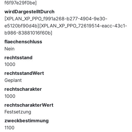
f6f97e29f0be]
wirdDargestelltDurch
[XPLAN_XP_PPO_f991a268-b277-4904-9e30-
e5120bf90d4b][XPLAN_XP_PPO_72619514-eacc-43c1-
b986-83881016f60b]
flaechenschluss
Nein
rechtsstand
1000
rechtsstandWert
Geplant
rechtscharakter
1000
rechtscharakterWert
Festsetzung
zweckbestimmung
1100