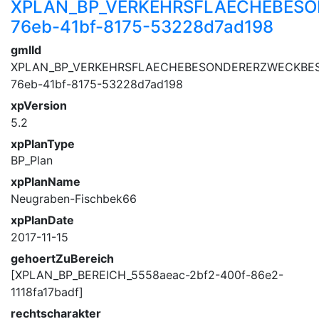
XPLAN_BP_VERKEHRSFLAECHEBESO
76eb-41bf-8175-53228d7ad198
gmlId
XPLAN_BP_VERKEHRSFLAECHEBESONDERERZWECKBES
76eb-41bf-8175-53228d7ad198
xpVersion
5.2
xpPlanType
BP_Plan
xpPlanName
Neugraben-Fischbek66
xpPlanDate
2017-11-15
gehoertZuBereich
[XPLAN_BP_BEREICH_5558aeac-2bf2-400f-86e2-
1118fa17badf]
rechtscharakter