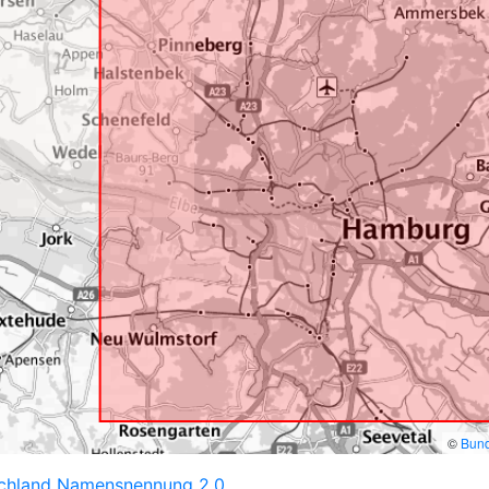
©
Bund
schland Namensnennung 2.0