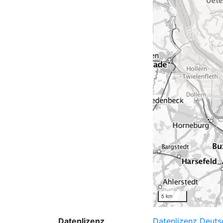
5 km
Datenlizenz
Datenlizenz Deut