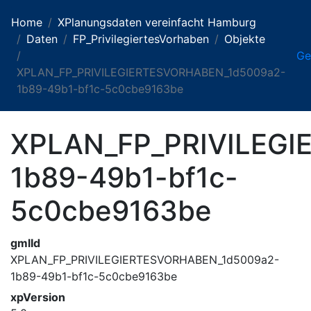
Home
XPlanungsdaten vereinfacht Hamburg
Daten
FP_PrivilegiertesVorhaben
Objekte
G
XPLAN_FP_PRIVILEGIERTESVORHABEN_1d5009a2-
1b89-49b1-bf1c-5c0cbe9163be
XPLAN_FP_PRIVILEG
1b89-49b1-bf1c-
5c0cbe9163be
gmlId
XPLAN_FP_PRIVILEGIERTESVORHABEN_1d5009a2-
1b89-49b1-bf1c-5c0cbe9163be
xpVersion