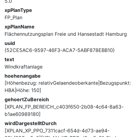
5.0
xpPlanType
FP_Plan
xpPlanName
Flächennutzungsplan Freie und Hansestadt Hamburg
uuid
{52CE5AC6-9597-46F3-ACA7-5ABF878EBB10}
text
Windkraftanlage
hoehenangabe
[Höhenbezug: relativGelaendeoberkante|Bezugspunkt:
HBA|Höhe: 150]
gehoertZuBereich
[XPLAN_FP_BEREICH_c403f650-2b08-4c64-8a63-
b1ae60989180]
wirdDargestelltDurch
[XPLAN_XP_PPO_7311cacf-654d-4d73-ae94-