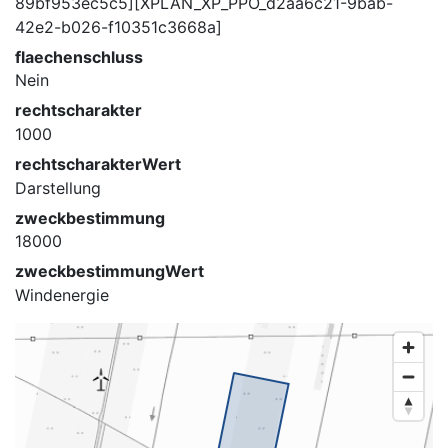
89bf953ec5c5][XPLAN_XP_PPO_d2aa6c21-9bab-
42e2-b026-f10351c3668a]
flaechenschluss
Nein
rechtscharakter
1000
rechtscharakterWert
Darstellung
zweckbestimmung
18000
zweckbestimmungWert
Windenergie