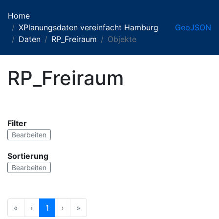
Home
XPlanungsdaten vereinfacht Hamburg
GeoJSON
Daten
RP_Freiraum
Objekte
RP_Freiraum
Filter
Bearbeiten
Sortierung
Bearbeiten
«
‹
1
›
»