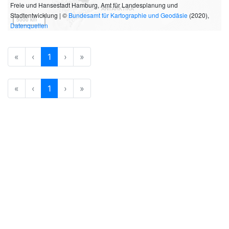
Freie und Hansestadt Hamburg, Amt für Landesplanung und
Stadtentwicklung | ©
Bundesamt für Kartographie und Geodäsie
(2020),
5000 km
Datenquellen
«
‹
1
›
»
«
‹
1
›
»